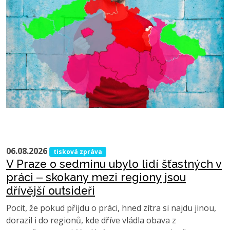
06.08.2026
tisková zpráva
V Praze o sedminu ubylo lidí šťastných v
práci ‒ skokany mezi regiony jsou
dřívější outsideři
Pocit, že pokud přijdu o práci, hned zítra si najdu jinou,
dorazil i do regionů, kde dříve vládla obava z