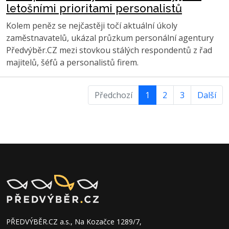
letošními prioritami personalistů
Kolem peněz se nejčastěji točí aktuální úkoly
zaměstnavatelů, ukázal průzkum personální agentury
Předvýběr.CZ mezi stovkou stálých respondentů z řad
majitelů, šéfů a personalistů firem.
Předchozí
1
2
3
Další
PŘEDVÝBĚR.CZ a.s., Na Kozačce 1289/7,