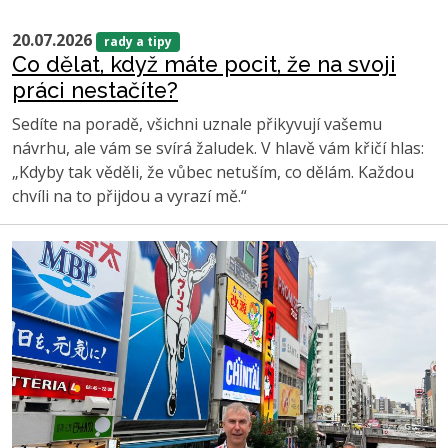
20.07.2026
rady a tipy
Co dělat, když máte pocit, že na svoji
práci nestačíte?
Sedíte na poradě, všichni uznale přikyvují vašemu
návrhu, ale vám se svírá žaludek. V hlavě vám křičí hlas:
„Kdyby tak věděli, že vůbec netuším, co dělám. Každou
chvíli na to přijdou a vyrazí mě.“