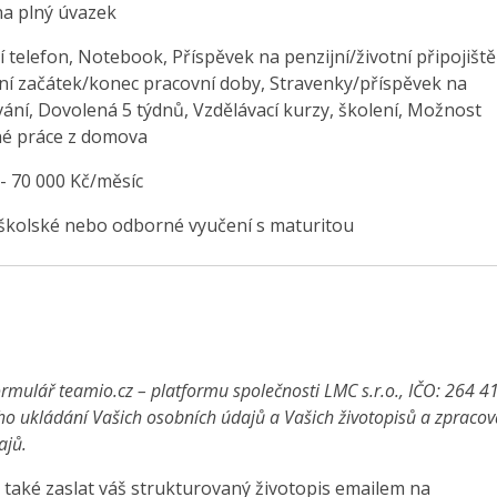
na plný úvazek
 telefon, Notebook, Příspěvek na penzijní/životní připojiště
ilní začátek/konec pracovní doby, Stravenky/příspěvek na
vání, Dovolená 5 týdnů, Vzdělávací kurzy, školení, Možnost
é práce z domova
 - 70 000 Kč/měsíc
školské nebo odborné vyučení s maturitou
rmulář teamio.cz – platformu společnosti LMC s.r.o., IČO: 264 4
ho ukládání Vašich osobních údajů a Vašich životopisů a zpraco
ajů.
také zaslat váš strukturovaný životopis emailem na