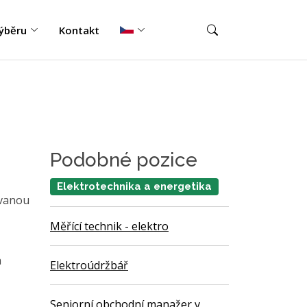
ýběru
Kontakt
Podobné pozice
Elektrotechnika a energetika
ovanou
Měřící technik - elektro
a
Elektroúdržbář
Seniorní obchodní manažer v