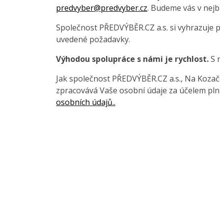
predvyber@predvyber.cz
. Budeme vás v nejb
Společnost PŘEDVÝBĚR.CZ a.s. si vyhrazuje 
uvedené požadavky.
Výhodou spolupráce s námi je rychlost.
S 
Jak společnost PŘEDVÝBĚR.CZ a.s., Na Kozačce
zpracovává Vaše osobní údaje za účelem pln
osobních údajů..