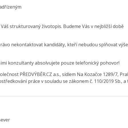
adřízeným
 Váš strukturovaný životopis. Budeme Vás v nejbližší době
právo nekontaktovat kandidáty, kteří nebudou splňovat výše
šimi konzultanty absolvujete pouze telefonický pohovor!
olečnost PŘEDVÝBĚR.CZ a.s., sídlem Na Kozačce 1289/7, Pra
středkování práce v souladu se zákonem č. 110/2019 Sb., a 
sever