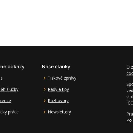
čné odkazy
Naše články
O z
coo
ás
Tiskové zprávy
Spo
ěh služby
Rady a tipy
ved
vlo
erence
Rozhovory
IČ
dky práce
Newslettery
Pra
Po 