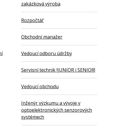
zakázková výroba
Rozpočtář
Obchodní manažer
ní
Vedoucí odboru údržby
Servisní technik !JUNIOR i SENIOR!
Vedoucí obchodu
Inženýr výzkumu a vývoje v
optoelektronických senzorových
systémech