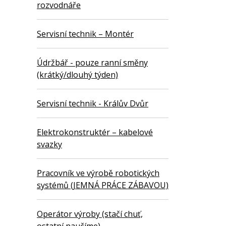
rozvodnáře
Servisní technik – Montér
Údržbář - pouze ranní směny
(krátký/dlouhý týden)
Servisní technik - Králův Dvůr
Elektrokonstruktér – kabelové
svazky
Pracovník ve výrobě robotických
systémů (JEMNÁ PRÁCE ZÁBAVOU)
Operátor výroby (stačí chuť,