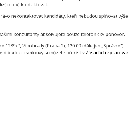
ližší době kontaktovat.
právo nekontaktovat kandidáty, kteří nebudou splňovat výše
našimi konzultanty absolvujete pouze telefonický pohovor.
 1289/7, Vinohrady (Praha 2), 120 00 (dále jen „Správce“)
ění budoucí smlouvy si můžete přečíst v
Zásadách zpracová