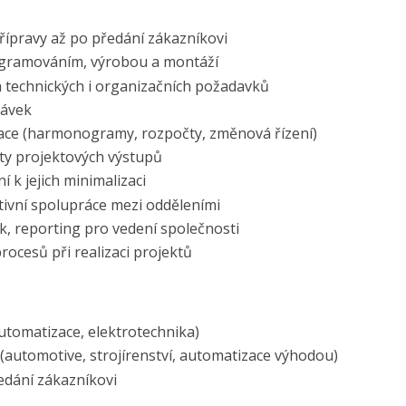
řípravy až po předání zákazníkovi
rogramováním, výrobou a montáží
ch technických i organizačních požadavků
dávek
ace (harmonogramy, rozpočty, změnová řízení)
ity projektových výstupů
í k jejich minimalizaci
tivní spolupráce mezi odděleními
k, reporting pro vedení společnosti
procesů při realizaci projektů
automatizace, elektrotechnika)
u (automotive, strojírenství, automatizace výhodou)
ředání zákazníkovi