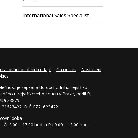
International Sales Specialist
pracování osobních údajů
|
O cookies
|
Nastavení
kies
lečnost je zapsaná do obchodního rejstříku
eného u rejstříkového soudu v Praze, oddíl B,
žka 28879.
O 21623422, DIČ CZ21623422
covní doba:
– Čt 9.00 – 17.00 hod. a Pá 9.00 – 15.00 hod.