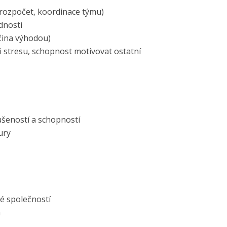
 rozpočet, koordinace týmu)
dnosti
čina výhodou)
i stresu, schopnost motivovat ostatní
ušeností a schopností
ury
é společností
m