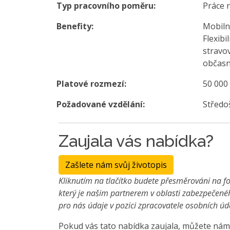
Typ pracovního poměru:
Práce 
Benefity:
Mobilní
Flexib
stravo
občasn
Platové rozmezí:
50 000
Požadované vzdělání:
Středo
Zaujala vás nabídka?
Zašlete nám svůj životopis
Kliknutím na tlačítko budete přesměrováni na fo
který je našim partnerem v oblasti zabezpečené
pro nás údaje v pozici zpracovatele osobních úd
Pokud vás tato nabídka zaujala, můžete nám 