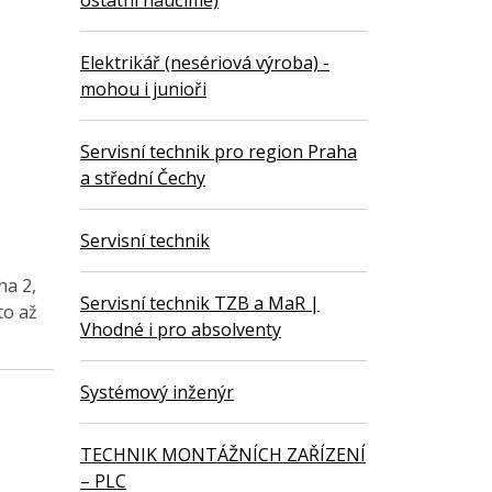
ostatní naučíme)
Elektrikář (nesériová výroba) -
mohou i junioři
Servisní technik pro region Praha
a střední Čechy
Servisní technik
ha 2,
Servisní technik TZB a MaR |
to až
Vhodné i pro absolventy
Systémový inženýr
TECHNIK MONTÁŽNÍCH ZAŘÍZENÍ
– PLC