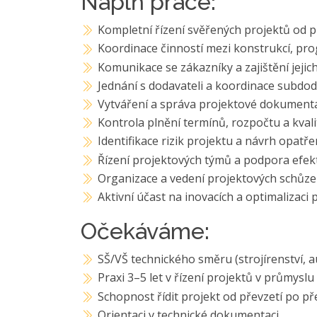
Náplň práce:
Kompletní řízení svěřených projektů od p
Koordinace činností mezi konstrukcí, p
Komunikace se zákazníky a zajištění jeji
Jednání s dodavateli a koordinace subdo
Vytváření a správa projektové dokument
Kontrola plnění termínů, rozpočtu a kval
Identifikace rizik projektu a návrh opatřen
Řízení projektových týmů a podpora efek
Organizace a vedení projektových schůze
Aktivní účast na inovacích a optimalizaci 
Očekáváme:
SŠ/VŠ technického směru (strojírenství, 
Praxi 3–5 let v řízení projektů v průmysl
Schopnost řídit projekt od převzetí po p
Orientaci v technické dokumentaci