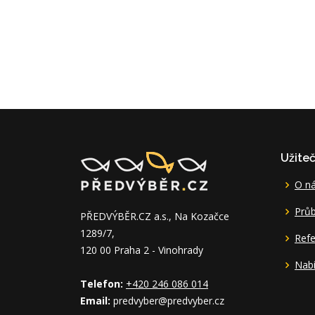
Užite
O n
Průb
PŘEDVÝBĚR.CZ a.s., Na Kozačce
1289/7,
Ref
120 00 Praha 2 - Vinohrady
Nabí
Telefon:
+420 246 086 014
Email:
predvyber@predvyber.cz