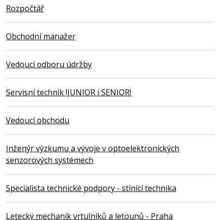
Rozpočtář
Obchodní manažer
Vedoucí odboru údržby
Servisní technik !JUNIOR i SENIOR!
Vedoucí obchodu
Inženýr výzkumu a vývoje v optoelektronických
senzorových systémech
Specialista technické podpory - stínící technika
Letecký mechanik vrtulníků a letounů - Praha