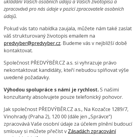
ukládání Vašich osobních údajů a Vašich životopisů a
zpracovává pro nás údaje v pozici zpracovatele osobních
údajů.
Pokud vás tato nabídka zaujala, můžete nám také zaslat
váš strukturovaný životopis emailem na
predvyber@predvyber.cz
. Budeme vás v nejbližší době
kontaktovat.
Společnost PŘEDVÝBĚR.CZ a.s. si vyhrazuje právo
nekontaktovat kandidáty, kteří nebudou splňovat výše
uvedené požadavky.
Výhodou spolupráce s námi je rychlost.
S našimi
konzultanty absolvujete pouze telefonický pohovor.
Jak společnost PŘEDVÝBĚR.CZ a.s., Na Kozačce 1289/7,
Vinohrady (Praha 2), 120 00 (dále jen „Správce“)
zpracovává Vaše osobní údaje za účelem plnění budoucí
smlouvy si můžete přečíst v
Zásadách zpracování