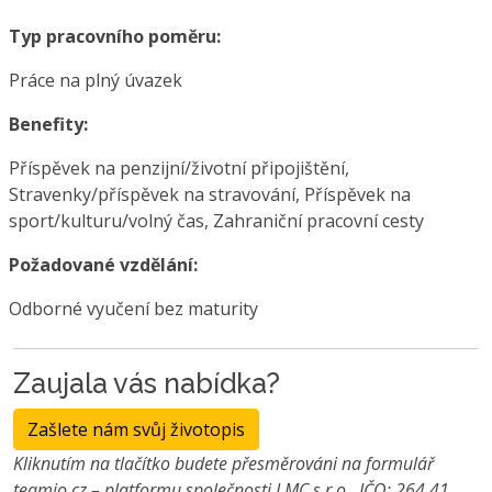
Typ pracovního poměru:
Práce na plný úvazek
Benefity:
Příspěvek na penzijní/životní připojištění,
Stravenky/příspěvek na stravování, Příspěvek na
sport/kulturu/volný čas, Zahraniční pracovní cesty
Požadované vzdělání:
Odborné vyučení bez maturity
Zaujala vás nabídka?
Zašlete nám svůj životopis
Kliknutím na tlačítko budete přesměrováni na formulář
teamio.cz – platformu společnosti LMC s.r.o., IČO: 264 41