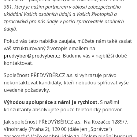
381, který je našim partnerem v oblasti zabezpečeného
ukládání Vašich osobních údajů a Vašich životopisů a
zpracovává pro nás údaje v pozici zpracovatele osobních
údajů.
Pokud vás tato nabídka zaujala, můžete nám také zaslat
váš strukturovaný životopis emailem na
predvyber@predvyber.cz
. Budeme vás v nejbližší době
kontaktovat.
Společnost PŘEDVÝBĚR.CZ a.s. si vyhrazuje právo
nekontaktovat kandidáty, kteří nebudou splňovat výše
uvedené požadavky.
Výhodou spolupráce s námi je rychlost.
S našimi
konzultanty absolvujete pouze telefonický pohovor.
Jak společnost PŘEDVÝBĚR.CZ a.s., Na Kozačce 1289/7,
Vinohrady (Praha 2), 120 00 (dále jen „Správce“)
zpracovává Vaše osobní údaje za účelem plnění budoucí