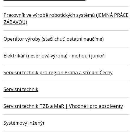
Pracovník ve výrobě robotických systémů (JEMNÁ PRÁCE
ZÁBAVOU)
Operátor výroby (stačí chuť, ostatní naučíme)
Elektrikář (nesériová výroba) - mohou i junioři
Servisní technik pro region Praha a střední Čechy
Servisní technik
Servisní technik TZB a MaR | Vhodné i pro absolventy
Systémový inženýr