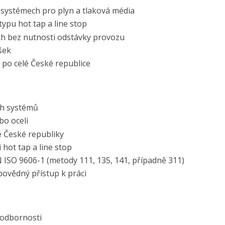
systémech pro plyn a tlaková média
ypu hot tap a line stop
ch bez nutnosti odstávky provozu
šek
 po celé České republice
ch systémů
bo oceli
e České republiky
hot tap a line stop
N ISO 9606-1 (metody 111, 135, 141, případně 311)
ovědný přístup k práci
 odbornosti