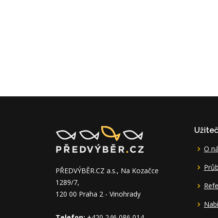
Užite
O n
Průb
PŘEDVÝBĚR.CZ a.s., Na Kozačce
1289/7,
Ref
120 00 Praha 2 - Vinohrady
Nabí
Telefon:
+420 246 086 014