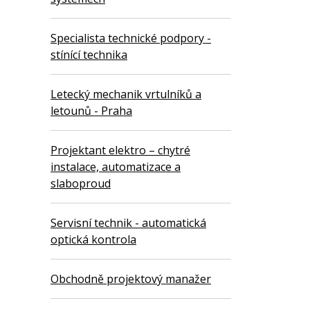
Specialista technické podpory -
stínící technika
Letecký mechanik vrtulníků a
letounů - Praha
Projektant elektro – chytré
instalace, automatizace a
slaboproud
Servisní technik - automatická
optická kontrola
Obchodně projektový manažer