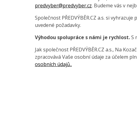
predvyber@predvyber.cz
. Budeme vás v nejb
Společnost PŘEDVÝBĚR.CZ a.s. si vyhrazuje 
uvedené požadavky.
Výhodou spolupráce s námi je rychlost.
S 
Jak společnost PŘEDVÝBĚR.CZ a.s., Na Kozačce
zpracovává Vaše osobní údaje za účelem pln
osobních údajů..