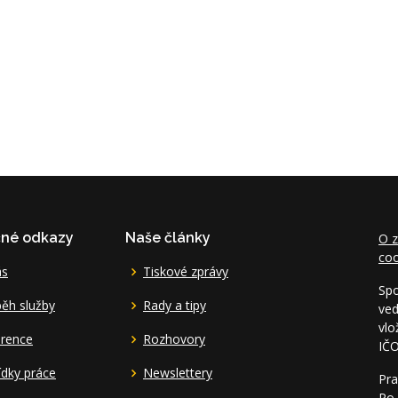
čné odkazy
Naše články
O z
coo
ás
Tiskové zprávy
Spo
ěh služby
Rady a tipy
ved
vlo
erence
Rozhovory
IČ
dky práce
Newslettery
Pra
Po 