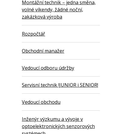
Montážní technik – jedna směna,
volné víkendy, žádné noční,
zakázková výroba
Rozpočtář
Obchodní manažer
Vedoucí odboru údržby
Servisní technik !JUNIOR i SENIOR!
Vedoucí obchodu
Inženýr výzkumu a vývoje v
optoelektronických senzorových
systémech