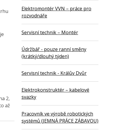
Elektromontér VVN – práce pro
trhu
rozvodnáře
Servisní technik – Montér
je
Údržbář - pouze ranní směny
(krátký/dlouhý týden)
Servisní technik - Králův Dvůr
Elektrokonstruktér – kabelové
svazky
ha 2,
to až
Pracovník ve výrobě robotických
systémů (JEMNÁ PRÁCE ZÁBAVOU)