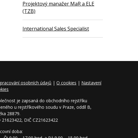
Projektový manažer MaR a ELE
(TZB)
International Sales Specialist
pracování osobních údajů
|
O cookies
|
Nastavení
kies
lečnost je zapsaná do obchodního rejstříku
eného u rejstříkového soudu v Praze, oddíl B,
žka 28879.
O 21623422, DIČ CZ21623422
covní doba:
– Čt 9.00 – 17.00 hod. a Pá 9.00 – 15.00 hod.