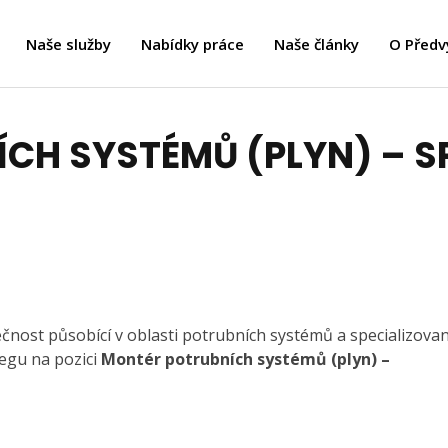
Naše služby
Nabídky práce
Naše články
O Předv
CH SYSTÉMŮ (PLYN) – S
ečnost působící v oblasti potrubních systémů a specializova
egu na pozici
Montér potrubních systémů (plyn) –