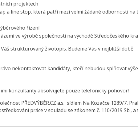
átních projektech
tap a line stop, která patří mezi velmi žádané odbornosti na 
í
výběrového řízení
 zázemí ve výrobě společnosti na východě Středočeského kra
 Váš strukturovaný životopis. Budeme Vás v nejbližší době
právo nekontaktovat kandidáty, kteří nebudou splňovat výše
šimi konzultanty absolvujete pouze telefonický pohovor!
olečnost PŘEDVÝBĚR.CZ a.s., sídlem Na Kozačce 1289/7, Pra
středkování práce v souladu se zákonem č. 110/2019 Sb., a 