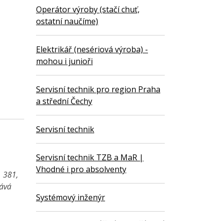
Operátor výroby (stačí chuť,
ostatní naučíme)
Elektrikář (nesériová výroba) -
mohou i junioři
Servisní technik pro region Praha
a střední Čechy
Servisní technik
Servisní technik TZB a MaR |
Vhodné i pro absolventy
1 381,
vává
Systémový inženýr