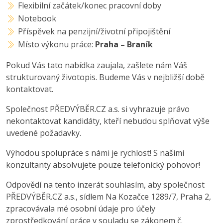
Flexibilní začátek/konec pracovní doby
Notebook
Příspěvek na penzijní/životní připojištění
Místo výkonu práce:
Praha – Braník
Pokud Vás tato nabídka zaujala, zašlete nám Váš
strukturovaný životopis. Budeme Vás v nejbližší době
kontaktovat.
Společnost PŘEDVÝBĚR.CZ a.s. si vyhrazuje právo
nekontaktovat kandidáty, kteří nebudou splňovat výše
uvedené požadavky.
Výhodou spolupráce s námi je rychlost! S našimi
konzultanty absolvujete pouze telefonický pohovor!
Odpovědí na tento inzerát souhlasím, aby společnost
PŘEDVÝBĚR.CZ a.s., sídlem Na Kozačce 1289/7, Praha 2,
zpracovávala mé osobní údaje pro účely
zprostředkování práce v souladu se zákonem č.