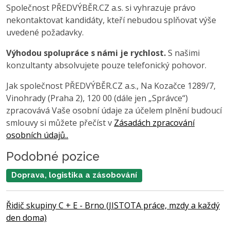
Společnost PŘEDVÝBĚR.CZ a.s. si vyhrazuje právo
nekontaktovat kandidáty, kteří nebudou splňovat výše
uvedené požadavky.
Výhodou spolupráce s námi je rychlost.
S našimi
konzultanty absolvujete pouze telefonický pohovor.
Jak společnost PŘEDVÝBĚR.CZ a.s., Na Kozačce 1289/7,
Vinohrady (Praha 2), 120 00 (dále jen „Správce“)
zpracovává Vaše osobní údaje za účelem plnění budoucí
smlouvy si můžete přečíst v
Zásadách zpracování
osobních údajů..
Podobné pozice
Doprava, logistika a zásobování
Řidič skupiny C + E - Brno (JISTOTA práce, mzdy a každý
den doma)