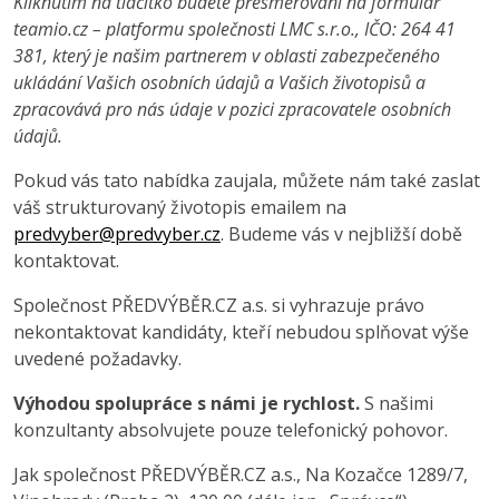
Kliknutím na tlačítko budete přesměrováni na formulář
teamio.cz – platformu společnosti LMC s.r.o., IČO: 264 41
381, který je našim partnerem v oblasti zabezpečeného
ukládání Vašich osobních údajů a Vašich životopisů a
zpracovává pro nás údaje v pozici zpracovatele osobních
údajů.
Pokud vás tato nabídka zaujala, můžete nám také zaslat
váš strukturovaný životopis emailem na
predvyber@predvyber.cz
. Budeme vás v nejbližší době
kontaktovat.
Společnost PŘEDVÝBĚR.CZ a.s. si vyhrazuje právo
nekontaktovat kandidáty, kteří nebudou splňovat výše
uvedené požadavky.
Výhodou spolupráce s námi je rychlost.
S našimi
konzultanty absolvujete pouze telefonický pohovor.
Jak společnost PŘEDVÝBĚR.CZ a.s., Na Kozačce 1289/7,