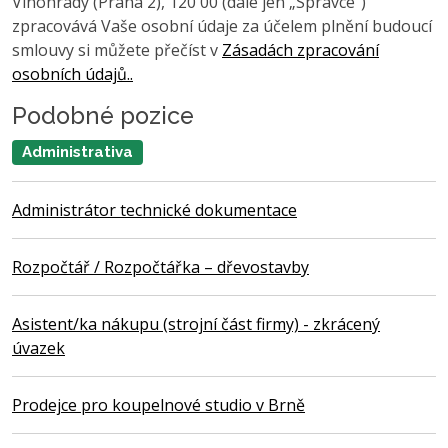
Vinohrady (Praha 2), 120 00 (dále jen „Správce“)
zpracovává Vaše osobní údaje za účelem plnění budoucí
smlouvy si můžete přečíst v
Zásadách zpracování
osobních údajů..
Podobné pozice
Administrativa
Administrátor technické dokumentace
Rozpočtář / Rozpočtářka – dřevostavby
Asistent/ka nákupu (strojní část firmy) - zkrácený
úvazek
Prodejce pro koupelnové studio v Brně