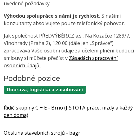
uvedené požadavky.
Výhodou spolupráce s námi je rychlost.
S našimi
konzultanty absolvujete pouze telefonický pohovor.
Jak společnost PŘEDVÝBĚR.CZ a.s., Na Kozačce 1289/7,
Vinohrady (Praha 2), 120 00 (dále jen „Správce“)
zpracovává Vaše osobní údaje za účelem plnění budoucí
smlouvy si můžete přečíst v
Zásadách zpracování
osobních údajů..
Podobné pozice
Doprava, logistika a zásobování
Řidič skupiny C + E - Brno (JISTOTA práce, mzdy a každý
den doma)
Obsluha stavebních strojů - bagr