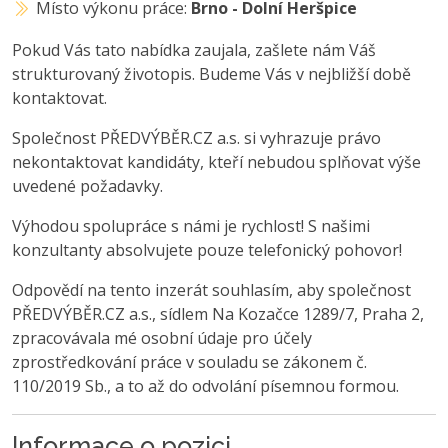
Místo výkonu práce:
Brno - Dolní Heršpice
Pokud Vás tato nabídka zaujala, zašlete nám Váš
strukturovaný životopis. Budeme Vás v nejbližší době
kontaktovat.
Společnost PŘEDVÝBĚR.CZ a.s. si vyhrazuje právo
nekontaktovat kandidáty, kteří nebudou splňovat výše
uvedené požadavky.
Výhodou spolupráce s námi je rychlost! S našimi
konzultanty absolvujete pouze telefonický pohovor!
Odpovědí na tento inzerát souhlasím, aby společnost
PŘEDVÝBĚR.CZ a.s., sídlem Na Kozačce 1289/7, Praha 2,
zpracovávala mé osobní údaje pro účely
zprostředkování práce v souladu se zákonem č.
110/2019 Sb., a to až do odvolání písemnou formou.
Informace o pozici