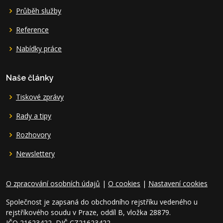
Průběh služby
Reference
Nabídky práce
Naše články
Tiskové zprávy
Rady a tipy
Rozhovory
Newslettery
O zpracování osobních údajů
|
O cookies
|
Nastavení cookies
Společnost je zapsaná do obchodního rejstříku vedeného u
rejstříkového soudu v Praze, oddíl B, vložka 28879.
IČO 21623422, DIČ CZ21623422