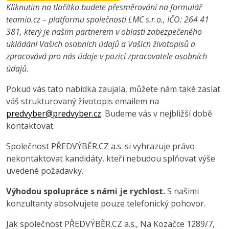
Kliknutím na tlačítko budete přesměrováni na formulář
teamio.cz – platformu společnosti LMC s.r.o., IČO: 264 41
381, který je našim partnerem v oblasti zabezpečeného
ukládání Vašich osobních údajů a Vašich životopisů a
zpracovává pro nás údaje v pozici zpracovatele osobních
údajů.
Pokud vás tato nabídka zaujala, můžete nám také zaslat
váš strukturovaný životopis emailem na
predvyber@predvyber.cz
. Budeme vás v nejbližší době
kontaktovat.
Společnost PŘEDVÝBĚR.CZ a.s. si vyhrazuje právo
nekontaktovat kandidáty, kteří nebudou splňovat výše
uvedené požadavky.
Výhodou spolupráce s námi je rychlost.
S našimi
konzultanty absolvujete pouze telefonický pohovor.
Jak společnost PŘEDVÝBĚR.CZ a.s., Na Kozačce 1289/7,