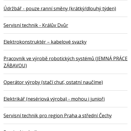
Údržbář - pouze ranní směny (krátký/dlouhý týden)
Servisní technik - Králův Dvůr
Elektrokonstruktér – kabelové svazky
Pracovník ve výrobě robotických systémů (JEMNÁ PRÁCE
ZÁBAVOU)
Operátor výroby (stačí chuť, ostatní naučíme)
Elektrikář (nesériová výroba) - mohou i junioři
Servisní technik pro region Praha a střední Čechy