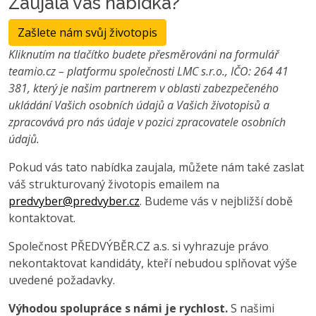
Zaujala vás nabídka?
Zašlete nám svůj životopis
Kliknutím na tlačítko budete přesměrováni na formulář
teamio.cz – platformu společnosti LMC s.r.o., IČO: 264 41
381, který je našim partnerem v oblasti zabezpečeného
ukládání Vašich osobních údajů a Vašich životopisů a
zpracovává pro nás údaje v pozici zpracovatele osobních
údajů.
Pokud vás tato nabídka zaujala, můžete nám také zaslat
váš strukturovaný životopis emailem na
predvyber@predvyber.cz
. Budeme vás v nejbližší době
kontaktovat.
Společnost PŘEDVÝBĚR.CZ a.s. si vyhrazuje právo
nekontaktovat kandidáty, kteří nebudou splňovat výše
uvedené požadavky.
Výhodou spolupráce s námi je rychlost.
S našimi