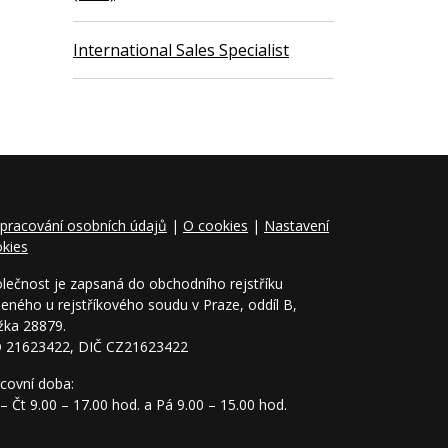
International Sales Specialist
pracování osobních údajů
|
O cookies
|
Nastavení
kies
lečnost je zapsaná do obchodního rejstříku
eného u rejstříkového soudu v Praze, oddíl B,
žka 28879.
O 21623422, DIČ CZ21623422
covní doba:
– Čt 9.00 – 17.00 hod. a Pá 9.00 – 15.00 hod.