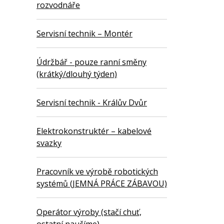
rozvodnáře
Servisní technik – Montér
Údržbář - pouze ranní směny
(krátký/dlouhý týden)
Servisní technik - Králův Dvůr
Elektrokonstruktér – kabelové
svazky
Pracovník ve výrobě robotických
systémů (JEMNÁ PRÁCE ZÁBAVOU)
Operátor výroby (stačí chuť,