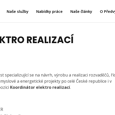
Naše služby
Nabídky práce
Naše články
O Předv
KTRO REALIZACÍ
 specializující se na návrh, výrobu a realizaci rozvaděčů, říd
myslové a energetické projekty po celé České republice i v
ozici
Koordinátor elektro realizací
.
ČR