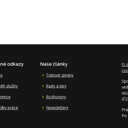
čné odkazy
Naše články
O z
coo
ás
Tiskové zprávy
Spo
ěh služby
Rady a tipy
ved
vlo
erence
Rozhovory
IČ
dky práce
Newslettery
Pra
Po 