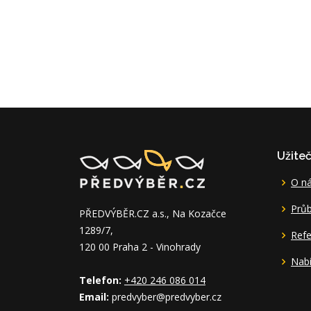
Užite
O n
Průb
PŘEDVÝBĚR.CZ a.s., Na Kozačce
1289/7,
Ref
120 00 Praha 2 - Vinohrady
Nabí
Telefon:
+420 246 086 014
Email:
predvyber@predvyber.cz