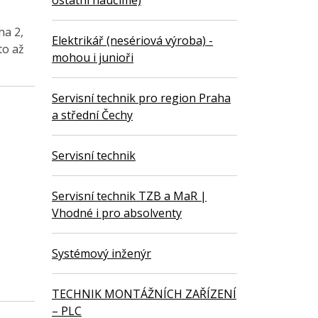
ostatní naučíme)
ha 2,
Elektrikář (nesériová výroba) -
to až
mohou i junioři
Servisní technik pro region Praha
a střední Čechy
Servisní technik
Servisní technik TZB a MaR |
Vhodné i pro absolventy
Systémový inženýr
TECHNIK MONTÁŽNÍCH ZAŘÍZENÍ
– PLC