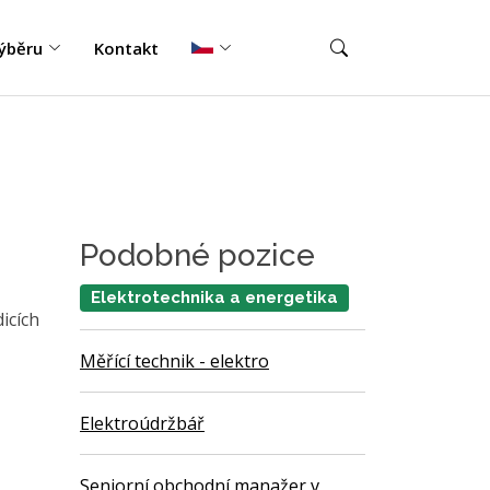
ýběru
Kontakt
Podobné pozice
Elektrotechnika a energetika
icích
Měřící technik - elektro
Elektroúdržbář
Seniorní obchodní manažer v