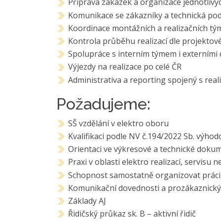
Příprava zakázek a organizace jednotlivýc
Komunikace se zákazníky a technická po
Koordinace montážních a realizačních tým
Kontrola průběhu realizací dle projekto
Spolupráce s interním týmem i externími 
Výjezdy na realizace po celé ČR
Administrativa a reporting spojený s real
Požadujeme:
SŠ vzdělání v elektro oboru
Kvalifikaci podle NV č.194/2022 Sb. výho
Orientaci ve výkresové a technické doku
Praxi v oblasti elektro realizací, servisu
Schopnost samostatně organizovat práci
Komunikační dovednosti a prozákaznický
Základy AJ
Řidičský průkaz sk. B – aktivní řidič