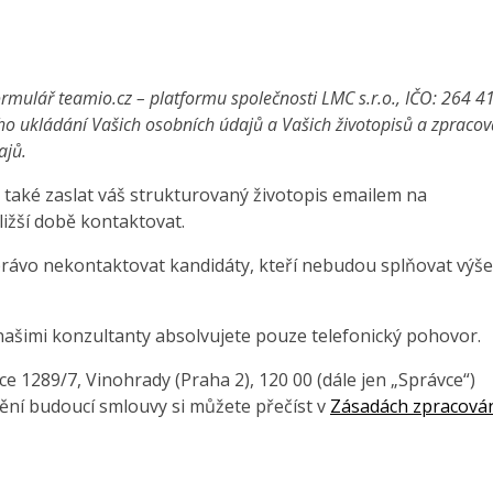
rmulář teamio.cz – platformu společnosti LMC s.r.o., IČO: 264 4
ho ukládání Vašich osobních údajů a Vašich životopisů a zpraco
ajů.
také zaslat váš strukturovaný životopis emailem na
ližší době kontaktovat.
právo nekontaktovat kandidáty, kteří nebudou splňovat výše
našimi konzultanty absolvujete pouze telefonický pohovor.
 1289/7, Vinohrady (Praha 2), 120 00 (dále jen „Správce“)
ění budoucí smlouvy si můžete přečíst v
Zásadách zpracová