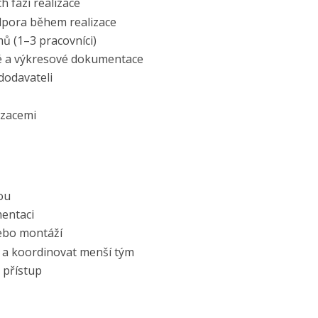
h fází realizace
dpora během realizace
ů (1–3 pracovníci)
vé a výkresové dokumentace
dodavateli
izacemi
dou
mentaci
 nebo montáží
 a koordinovat menší tým
 přístup