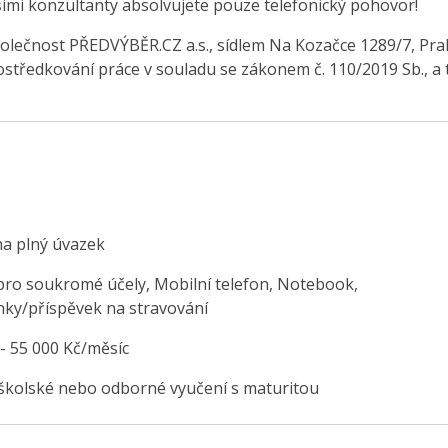
šimi konzultanty absolvujete pouze telefonický pohovor!
olečnost PŘEDVÝBĚR.CZ a.s., sídlem Na Kozačce 1289/7, Pra
středkování práce v souladu se zákonem č. 110/2019 Sb., a 
na plný úvazek
 pro soukromé účely, Mobilní telefon, Notebook,
nky/příspěvek na stravování
 - 55 000 Kč/měsíc
školské nebo odborné vyučení s maturitou