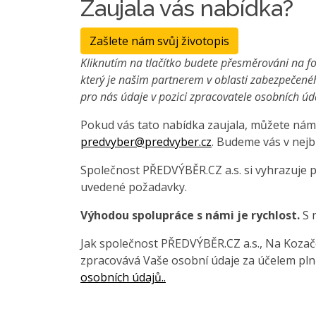
Zaujala vás nabídka?
Zašlete nám svůj životopis
Kliknutím na tlačítko budete přesměrováni na fo
který je našim partnerem v oblasti zabezpečené
pro nás údaje v pozici zpracovatele osobních úd
Pokud vás tato nabídka zaujala, můžete nám 
predvyber@predvyber.cz
. Budeme vás v nejb
Společnost PŘEDVÝBĚR.CZ a.s. si vyhrazuje 
uvedené požadavky.
Výhodou spolupráce s námi je rychlost.
S 
Jak společnost PŘEDVÝBĚR.CZ a.s., Na Kozačce
zpracovává Vaše osobní údaje za účelem pln
osobních údajů..