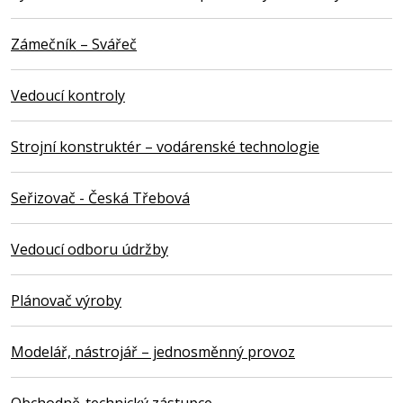
Zámečník – Svářeč
Vedoucí kontroly
Strojní konstruktér – vodárenské technologie
Seřizovač - Česká Třebová
Vedoucí odboru údržby
Plánovač výroby
Modelář, nástrojář – jednosměnný provoz