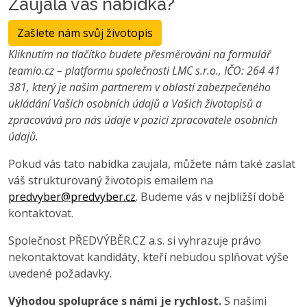
Zaujala vás nabídka?
Zašlete nám svůj životopis
Kliknutím na tlačítko budete přesměrováni na formulář
teamio.cz – platformu společnosti LMC s.r.o., IČO: 264 41
381, který je našim partnerem v oblasti zabezpečeného
ukládání Vašich osobních údajů a Vašich životopisů a
zpracovává pro nás údaje v pozici zpracovatele osobních
údajů.
Pokud vás tato nabídka zaujala, můžete nám také zaslat
váš strukturovaný životopis emailem na
predvyber@predvyber.cz
. Budeme vás v nejbližší době
kontaktovat.
Společnost PŘEDVÝBĚR.CZ a.s. si vyhrazuje právo
nekontaktovat kandidáty, kteří nebudou splňovat výše
uvedené požadavky.
Výhodou spolupráce s námi je rychlost.
S našimi