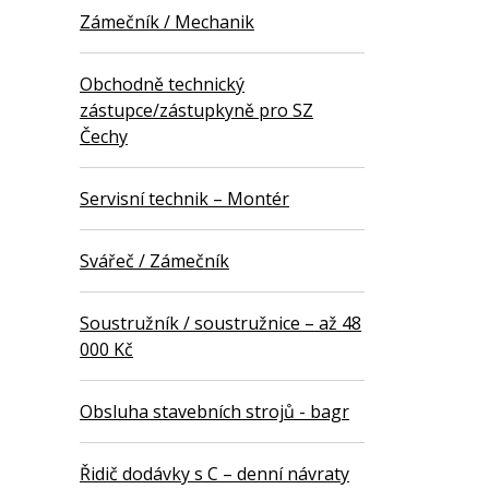
Zámečník / Mechanik
Obchodně technický
zástupce/zástupkyně pro SZ
Čechy
Servisní technik – Montér
Svářeč / Zámečník
Soustružník / soustružnice – až 48
000 Kč
Obsluha stavebních strojů - bagr
Řidič dodávky s C – denní návraty