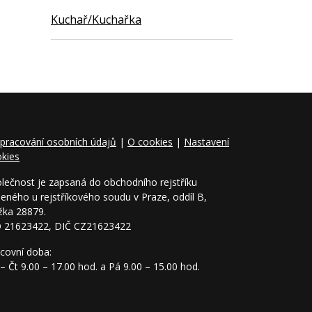
Kuchař/Kuchařka
pracování osobních údajů
|
O cookies
|
Nastavení
kies
lečnost je zapsaná do obchodního rejstříku
eného u rejstříkového soudu v Praze, oddíl B,
žka 28879.
O 21623422, DIČ CZ21623422
covní doba:
– Čt 9.00 – 17.00 hod. a Pá 9.00 – 15.00 hod.