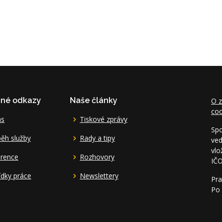
čné odkazy
Naše články
O z
coo
ás
Tiskové zprávy
Spo
ěh služby
Rady a tipy
ved
vlo
erence
Rozhovory
IČ
dky práce
Newslettery
Pra
Po 