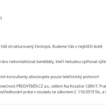
s)
 Váš strukturovaný životopis. Budeme Vás v nejbližší době
právo nekontaktovat kandidáty, kteří nebudou splňovat výše
šimi konzultanty absolvujete pouze telefonický pohovor!
olečnost PŘEDVÝBĚR.CZ a.s., sídlem Na Kozačce 1289/7, Pra
středkování práce v souladu se zákonem č. 110/2019 Sb., a 