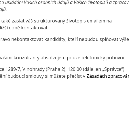
ho ukládání Vašich osobních údajů a Vašich životopisů a zpraco
ajů.
také zaslat váš strukturovaný životopis emailem na
ližší době kontaktovat.
právo nekontaktovat kandidáty, kteří nebudou splňovat výše
našimi konzultanty absolvujete pouze telefonický pohovor.
 1289/7, Vinohrady (Praha 2), 120 00 (dále jen „Správce“)
ění budoucí smlouvy si můžete přečíst v
Zásadách zpracová