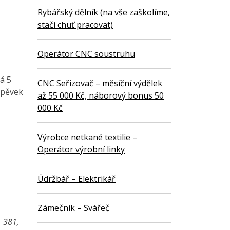
Rybářský dělník (na vše zaškolíme,
stačí chuť pracovat)
Operátor CNC soustruhu
á 5
CNC Seřizovač – měsíční výdělek
íspěvek
až 55 000 Kč, náborový bonus 50
000 Kč
Výrobce netkané textilie –
Operátor výrobní linky
Údržbář – Elektrikář
Zámečník – Svářeč
1 381,