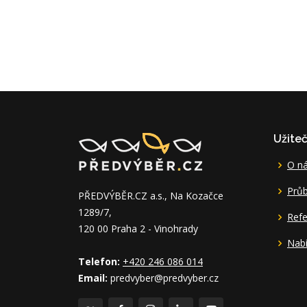
Užite
O n
Průb
PŘEDVÝBĚR.CZ a.s., Na Kozačce
1289/7,
Ref
120 00 Praha 2 - Vinohrady
Nabí
Telefon:
+420 246 086 014
Email:
predvyber@predvyber.cz