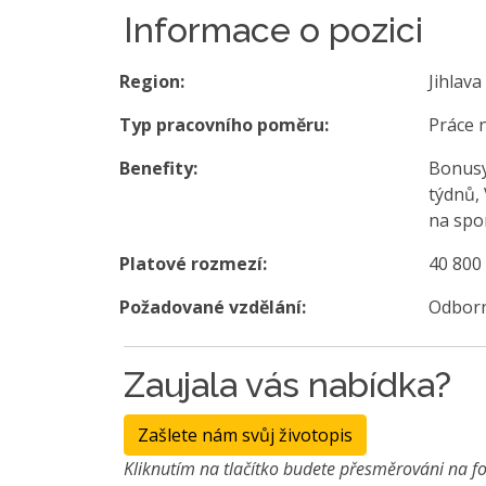
Informace o pozici
Region:
Jihlava
Typ pracovního poměru:
Práce 
Benefity:
Bonusy
týdnů, 
na spor
Platové rozmezí:
40 800
Požadované vzdělání:
Odborn
Zaujala vás nabídka?
Zašlete nám svůj životopis
Kliknutím na tlačítko budete přesměrováni na fo