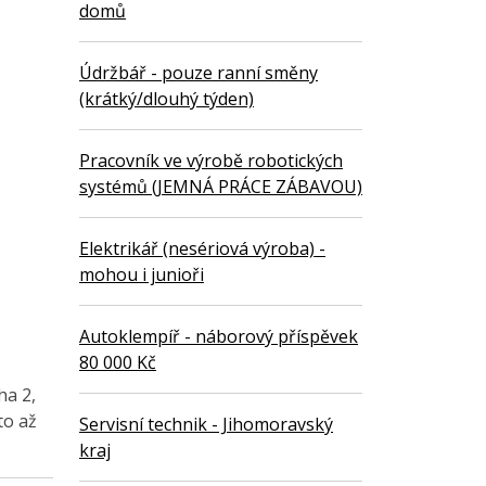
domů
Údržbář - pouze ranní směny
(krátký/dlouhý týden)
Pracovník ve výrobě robotických
systémů (JEMNÁ PRÁCE ZÁBAVOU)
Elektrikář (nesériová výroba) -
mohou i junioři
Autoklempíř - náborový příspěvek
80 000 Kč
ha 2,
to až
Servisní technik - Jihomoravský
kraj