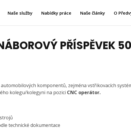
Naše služby
Nabídky práce
Naše články
O Předv
NÁBOROVÝ PŘÍSPĚVEK 50
u automobilových komponentů, zejména vstřikovacích systé
ého kolegu/kolegyni na pozici
CNC operátor.
strojů
podle technické dokumentace