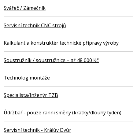
Svářeč / Zámečník
Servisní technik CNC strojů
Kalkulant a konstruktér technické přípravy výroby
Soustružník / soustružnice – až 48 000 Kč
Technolog montáže
Specialista/Inženýr TZB
Údržbář - pouze ranní směny (krátký/dlouhý týden)
Servisní technik - Králův Dvůr