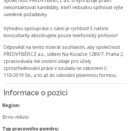
Společnost PŘEDVÝBĚR.CZ a.s. si vyhrazuje právo
nekontaktovat kandidáty, kteří nebudou splňovat výše
uvedené požadavky.
Výhodou spolupráce s námi je rychlost! S našimi
konzultanty absolvujete pouze telefonický pohovor!
Odpovědí na tento inzerát souhlasím, aby společnost
PŘEDVÝBĚR.CZ a.s., sídlem Na Kozačce 1289/7, Praha 2,
zpracovávala mé osobní údaje pro účely
zprostředkování práce v souladu se zákonem č.
110/2019 Sb., a to až do odvolání písemnou formou.
Informace o pozici
Region:
Brno-město
Typ pracovního poměru: