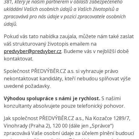
381, který je našim partnerem v oblasti zabezpečeného
ukládání Vašich osobních údajů a Vašich životopisů a
zpracovává pro nás údaje v pozici zpracovatele osobních
údajů.
Pokud vás tato nabídka zaujala, můžete nám také zaslat
váš strukturovaný životopis emailem na
predvyber@predvyber.cz
. Budeme vás v nejbližší době
kontaktovat.
Společnost PŘEDVÝBĚR.CZ a.s. si vyhrazuje právo
nekontaktovat kandidáty, kteří nebudou splňovat výše
uvedené požadavky.
Výhodou spolupráce s námi je rychlost.
S našimi
konzultanty absolvujete pouze telefonický pohovor.
Jak společnost PŘEDVÝBĚR.CZ a.s., Na Kozačce 1289/7,
Vinohrady (Praha 2), 120 00 (dále jen „Správce“)
zpracovává Vaše osobní údaje za účelem plnění budoucí