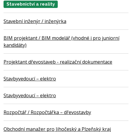
Stavebnictví a reality
Stavební inženýr / inženýrka
BIM projektant / BIM modelář (vhodné i pro juniorní
kandidáty)
Projektant dřevostaveb - realizační dokumentace
Stavbyvedoucí – elektro
Stavbyvedoucí – elektro
Rozpočtář / Rozpočtářka – dřevostavby
Obchodní manažer pro Jihočeský a Plzeňský kraj