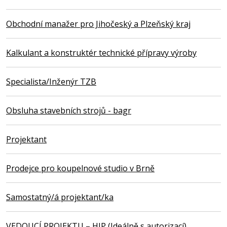
Obchodní manažer pro Jihočeský a Plzeňský kraj
Kalkulant a konstruktér technické přípravy výroby
Specialista/Inženýr TZB
Obsluha stavebních strojů - bagr
Projektant
Prodejce pro koupelnové studio v Brně
Samostatný/á projektant/ka
VEDOUCÍ PROJEKTU – HIP (Ideálně s autorizací)