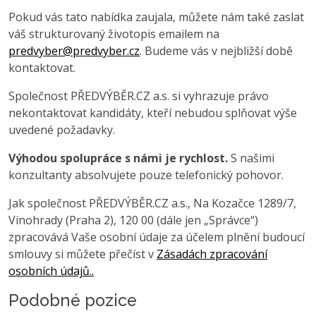
Pokud vás tato nabídka zaujala, můžete nám také zaslat
váš strukturovaný životopis emailem na
predvyber@predvyber.cz
. Budeme vás v nejbližší době
kontaktovat.
Společnost PŘEDVÝBĚR.CZ a.s. si vyhrazuje právo
nekontaktovat kandidáty, kteří nebudou splňovat výše
uvedené požadavky.
Výhodou spolupráce s námi je rychlost.
S našimi
konzultanty absolvujete pouze telefonický pohovor.
Jak společnost PŘEDVÝBĚR.CZ a.s., Na Kozačce 1289/7,
Vinohrady (Praha 2), 120 00 (dále jen „Správce“)
zpracovává Vaše osobní údaje za účelem plnění budoucí
smlouvy si můžete přečíst v
Zásadách zpracování
osobních údajů..
Podobné pozice