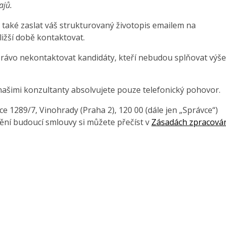
ajů.
také zaslat váš strukturovaný životopis emailem na
ližší době kontaktovat.
právo nekontaktovat kandidáty, kteří nebudou splňovat výše
našimi konzultanty absolvujete pouze telefonický pohovor.
 1289/7, Vinohrady (Praha 2), 120 00 (dále jen „Správce“)
ění budoucí smlouvy si můžete přečíst v
Zásadách zpracová