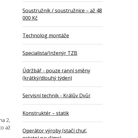
Soustružník / soustružnice – až 48
000 Kč
Technolog montáže
Specialista/Inženýr TZB
Údržbář - pouze ranní směny
(krátký/dlouhý týden)
Servisní technik - Králův Dvůr
Konstruktér – statik
ha 2,
to až
Operátor výroby (stačí chuť,