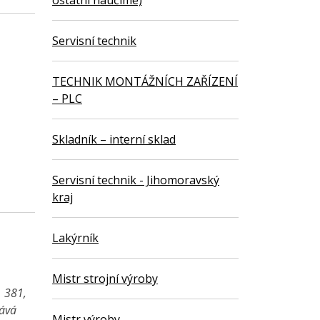
ostatní naučíme)
Servisní technik
TECHNIK MONTÁŽNÍCH ZAŘÍZENÍ
– PLC
Skladník – interní sklad
Servisní technik - Jihomoravský
kraj
Lakýrník
Mistr strojní výroby
1 381,
vává
Mistr výroby