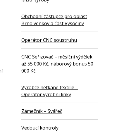
Obchodní zástupce pro oblast
Brno venkov a část Vysočiny
Operátor CNC soustruhu
CNC Seřizovač – měsíční výdělek
až 55 000 Kč, náborový bonus 50
000 Kč
ní
Výrobce netkané textilie –
Operátor výrobní linky
Zámečník – Svářeč
Vedoucí kontroly