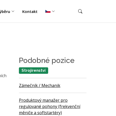
ýběru
Kontakt
Podobné pozice
Strojírenství
ních
Zámečník / Mechanik
Produktový manažer pro
regulované pohony (frekvenční
měniče a softstartéry)