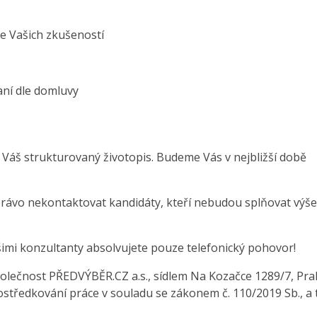
e Vašich zkušeností
aní dle domluvy
 Váš strukturovaný životopis. Budeme Vás v nejbližší době
právo nekontaktovat kandidáty, kteří nebudou splňovat výše
šimi konzultanty absolvujete pouze telefonický pohovor!
olečnost PŘEDVÝBĚR.CZ a.s., sídlem Na Kozačce 1289/7, Pra
středkování práce v souladu se zákonem č. 110/2019 Sb., a 