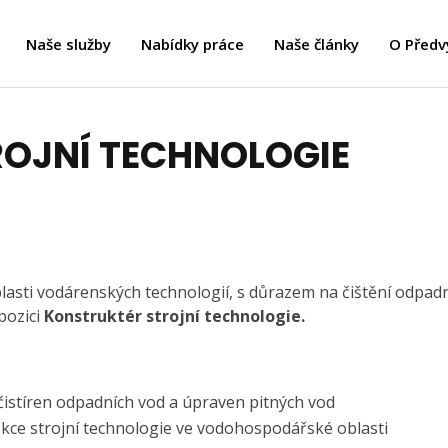
Naše služby
Nabídky práce
Naše články
O Předv
OJNÍ TECHNOLOGIE
blasti vodárenských technologií, s důrazem na čištění odpad
pozici
Konstruktér strojní technologie.
 čistíren odpadních vod a úpraven pitných vod
kce strojní technologie ve vodohospodářské oblasti