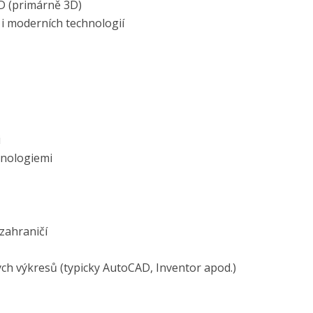
D (primárně 3D)
 i moderních technologií
i
hnologiemi
zahraničí
ch výkresů (typicky AutoCAD, Inventor apod.)