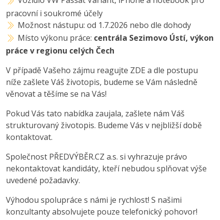
Vozidlo VW Passat Variant, iPhone a notebook pro
pracovní i soukromé účely
Možnost nástupu: od 1.7.2026 nebo dle dohody
Místo výkonu práce:
centrála Sezimovo Ústí, výkon
práce v regionu celých Čech
V případě Vašeho zájmu reagujte ZDE a dle postupu
níže zašlete Váš životopis, budeme se Vám následně
věnovat a těšíme se na Vás!
Pokud Vás tato nabídka zaujala, zašlete nám Váš
strukturovaný životopis. Budeme Vás v nejbližší době
kontaktovat.
Společnost PŘEDVÝBĚR.CZ a.s. si vyhrazuje právo
nekontaktovat kandidáty, kteří nebudou splňovat výše
uvedené požadavky.
Výhodou spolupráce s námi je rychlost! S našimi
konzultanty absolvujete pouze telefonický pohovor!