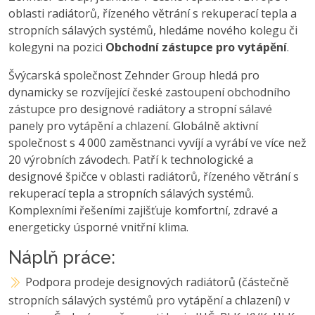
oblasti radiátorů, řízeného větrání s rekuperací tepla a
stropních sálavých systémů, hledáme nového kolegu či
kolegyni na pozici
Obchodní zástupce pro vytápění
.
Švýcarská společnost Zehnder Group hledá pro
dynamicky se rozvíjející české zastoupení obchodního
zástupce pro designové radiátory a stropní sálavé
panely pro vytápění a chlazení. Globálně aktivní
společnost s 4 000 zaměstnanci vyvíjí a vyrábí ve více než
20 výrobních závodech. Patří k technologické a
designové špičce v oblasti radiátorů, řízeného větrání s
rekuperací tepla a stropních sálavých systémů.
Komplexními řešeními zajišťuje komfortní, zdravé a
energeticky úsporné vnitřní klima.
Náplň práce:
Podpora prodeje designových radiátorů (částečně
stropních sálavých systémů pro vytápění a chlazení) v