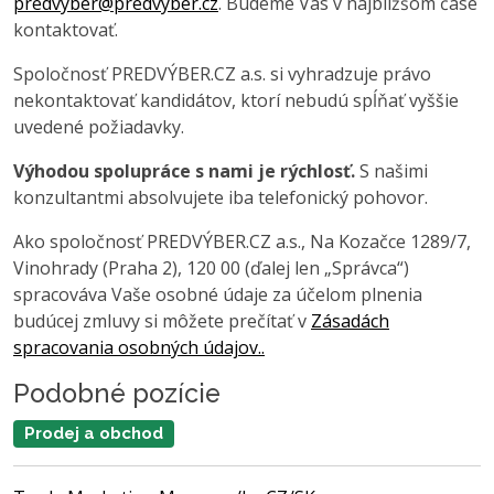
predvyber@predvyber.cz
. Budeme Vás v najbližšom čase
kontaktovať.
Spoločnosť PREDVÝBER.CZ a.s. si vyhradzuje právo
nekontaktovať kandidátov, ktorí nebudú spĺňať vyššie
uvedené požiadavky.
Výhodou spolupráce s nami je rýchlosť.
S našimi
konzultantmi absolvujete iba telefonický pohovor.
Ako spoločnosť PREDVÝBER.CZ a.s., Na Kozačce 1289/7,
Vinohrady (Praha 2), 120 00 (ďalej len „Správca“)
spracováva Vaše osobné údaje za účelom plnenia
budúcej zmluvy si môžete prečítať v
Zásadách
spracovania osobných údajov..
Podobné pozície
Prodej a obchod