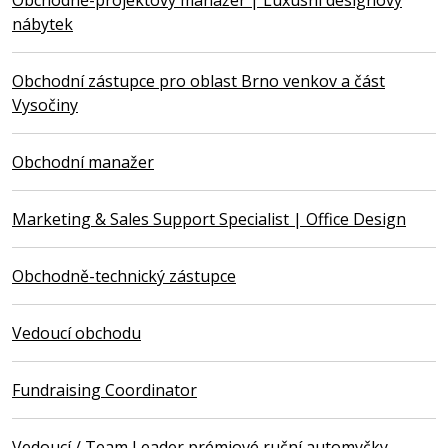
Obchodně-projektový manažer | Luxusní designový
nábytek
Obchodní zástupce pro oblast Brno venkov a část
Vysočiny
Obchodní manažer
Marketing & Sales Support Specialist | Office Design
Obchodně-technický zástupce
Vedoucí obchodu
Fundraising Coordinator
Vedoucí / Team Leader prémiové ruční automyčky –