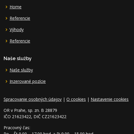
Home
Referencie
Výhody
Referencie
Naše služby
Naše služby
Inzerované pozície
Spracovanie osobných údajov
|
O cookies
|
Nastavenie cookies
OR v Prahe, sp. zn. B 28879
IČO 21623422, DIČ CZ21623422
Pracovný čas:
Po – Št 9.00 – 17.00 hod. a Pi 9.00 – 15.00 hod.