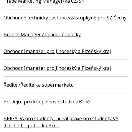
Trade Marketing Manager/ka CZ/SK
Obchodně technický zástupce/zástupkyně pro SZ Čechy
Branch Manager / Leader pobočky
Obchodní manažer pro Jihočeský a Plzeňský kraj
Obchodní manažer pro Jihočeský a Plzeňský kraj
Ředitel/Ředitelka supermarketu
Prodejce pro koupelnové studio v Brně
BRIGÁDA pro studenty - ideál praxe pro studenty VŠ
(Obchod) - pobočka Brno