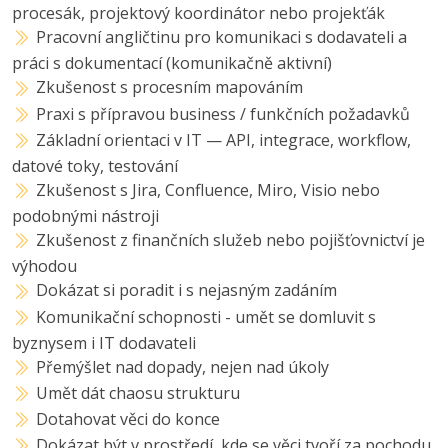
procesák, projektový koordinátor nebo projekťák
Pracovní angličtinu pro komunikaci s dodavateli a
práci s dokumentací (komunikačně aktivní)
Zkušenost s procesním mapováním
Praxi s přípravou business / funkčních požadavků
Základní orientaci v IT — API, integrace, workflow,
datové toky, testování
Zkušenost s Jira, Confluence, Miro, Visio nebo
podobnými nástroji
Zkušenost z finančních služeb nebo pojišťovnictví je
výhodou
Dokázat si poradit i s nejasným zadáním
Komunikační schopnosti - umět se domluvit s
byznysem i IT dodavateli
Přemýšlet nad dopady, nejen nad úkoly
Umět dát chaosu strukturu
Dotahovat věci do konce
Dokázat být v prostředí, kde se věci tvoří za pochodu