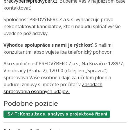
predvyber@predvyber.cz
. Budeme Vás v najbližšom čase
kontaktovať.
Spoločnosť PREDVÝBER.CZ a.s. si vyhradzuje právo
nekontaktovať kandidátov, ktorí nebudú spĺňať vyššie
uvedené požiadavky.
Výhodou spolupráce s nami je rýchlosť.
S našimi
konzultantmi absolvujete iba telefonický pohovor.
Ako spoločnosť PREDVÝBER.CZ a.s., Na Kozačce 1289/7,
Vinohrady (Praha 2), 120 00 (ďalej len „Správca“)
spracováva Vaše osobné údaje za účelom plnenia
budúcej zmluvy si môžete prečítať v
Zásadách
spracovania osobných údajov..
Podobné pozície
IS/IT: Konzultace, analýzy a projektové řízení