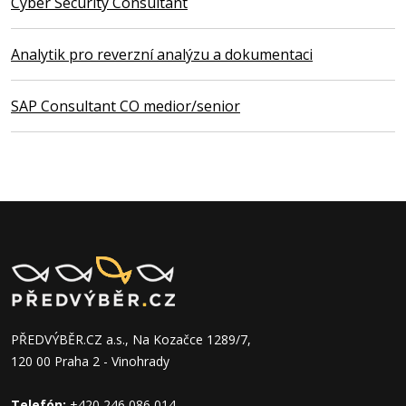
Cyber Security Consultant
Analytik pro reverzní analýzu a dokumentaci
SAP Consultant CO medior/senior
PŘEDVÝBĚR.CZ a.s., Na Kozačce 1289/7,
120 00 Praha 2 - Vinohrady
Telefón:
+420 246 086 014