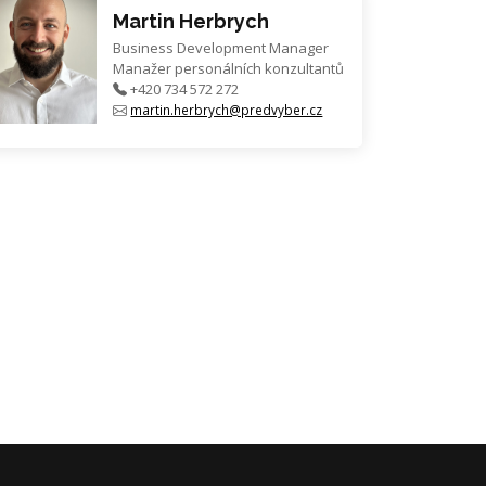
Martin Herbrych
Business Development Manager
Manažer personálních konzultantů
+420 734 572 272
martin.herbrych@predvyber.cz