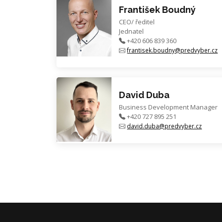
František Boudný
CEO/ ředitel
Jednatel
+420 606 839 360
frantisek.boudny@predvyber.cz
David Duba
Business Development Manager
+420 727 895 251
david.duba@predvyber.cz