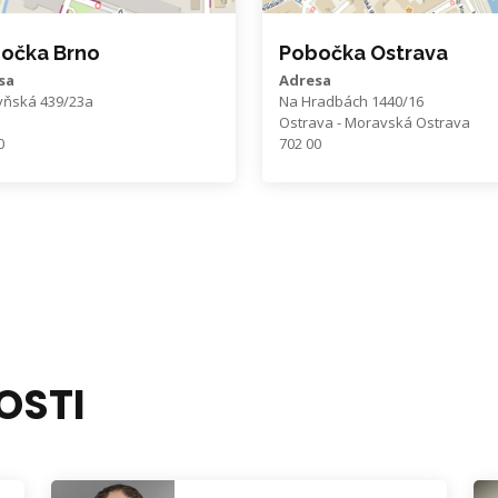
očka Brno
Pobočka Ostrava
sa
Adresa
yňská 439/23a
Na Hradbách 1440/16
Ostrava - Moravská Ostrava
0
702 00
OSTI