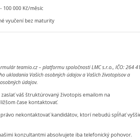
 - 100 000 Kč/měsíc
é vyučení bez maturity
rmulár teamio.cz – platformu spoločnosti LMC s.r.o., IČO: 264 4
ho ukladania Vašich osobných údajov a Vašich životopisov a
a osobných údajov.
 zaslať váš štruktúrovaný životopis emailom na
ližšom čase kontaktovať.
 právo nekontaktovať kandidátov, ktorí nebudú spĺňať vyšši
ašimi konzultantmi absolvujete iba telefonický pohovor.