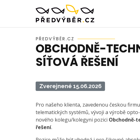
PŘEDVÝBĚR.CZ
OBCHODNĚ-TECHN
SÍŤOVÁ ŘEŠENÍ
Zverejnené 15.06.2026
Pro našeho klienta, zavedenou českou firmu 
telematických systémů, vývoji a výrobě opt
nového kolegu/kolegyni pozici
Obchodně-te
řešení
.
Pozice může být vhodná i pro šikovné absol