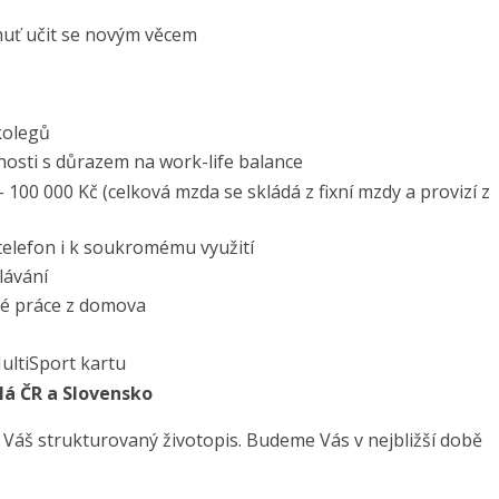
chuť učit se novým věcem
kolegů
čnosti s důrazem na work-life balance
 100 000 Kč (celková mzda se skládá z fixní mzdy a provizí z
telefon i k soukromému využití
lávání
né práce z domova
ultiSport kartu
lá ČR a Slovensko
 Váš strukturovaný životopis. Budeme Vás v nejbližší době