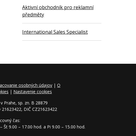
Aktivní obchodník pro reklamní
předměty
International Sales Specialist
acovanie osobných údajov
|
O
kies
|
Nastavenie cookies
v Prahe, sp. zn. B 28879
O 21623422, DIČ CZ21623422
covný čas:
– Št 9.00 – 17.00 hod. a Pi 9.00 – 15.00 hod.