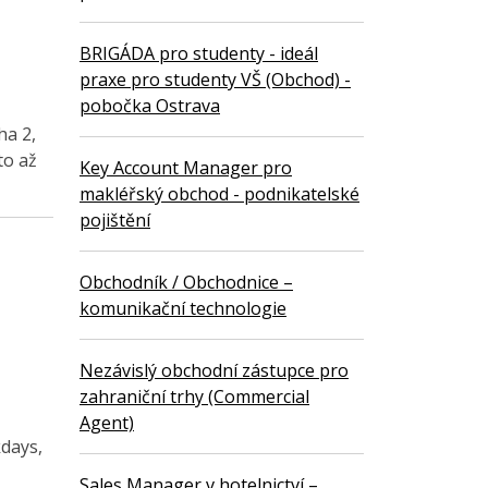
BRIGÁDA pro studenty - ideál
praxe pro studenty VŠ (Obchod) -
pobočka Ostrava
ha 2,
to až
Key Account Manager pro
makléřský obchod - podnikatelské
pojištění
Obchodník / Obchodnice –
komunikační technologie
Nezávislý obchodní zástupce pro
zahraniční trhy (Commercial
Agent)
kdays,
Sales Manager v hotelnictví –