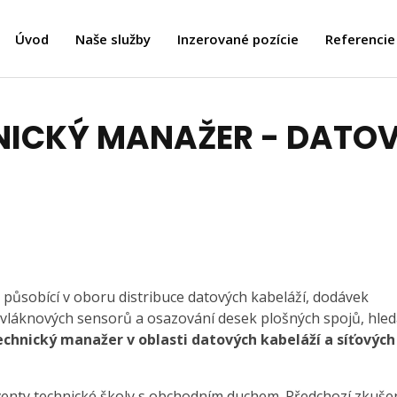
Úvod
Naše služby
Inzerované pozície
Referencie
ICKÝ MANAŽER - DATOVÉ
působící v oboru distribuce datových kabeláží, dodávek
o-vláknových sensorů a osazování desek plošných spojů, hle
chnický manažer v oblasti datových kabeláží a síťových
venty technické školy s obchodním duchem. Předchozí zkuše