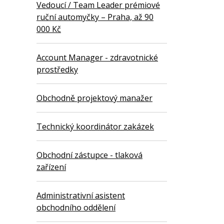
Vedoucí / Team Leader prémiové
ruční automyčky – Praha, až 90
000 Kč
Account Manager - zdravotnické
prostředky
Obchodně projektový manažer
Technický koordinátor zakázek
Obchodní zástupce - tlaková
zařízení
Administrativní asistent
obchodního oddělení