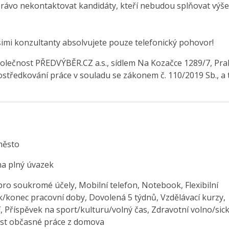
právo nekontaktovat kandidáty, kteří nebudou splňovat výše
šimi konzultanty absolvujete pouze telefonický pohovor!
olečnost PŘEDVÝBĚR.CZ a.s., sídlem Na Kozačce 1289/7, Pra
středkování práce v souladu se zákonem č. 110/2019 Sb., a 
město
na plný úvazek
pro soukromé účely, Mobilní telefon, Notebook, Flexibilní
k/konec pracovní doby, Dovolená 5 týdnů, Vzdělávací kurzy,
, Příspěvek na sport/kulturu/volný čas, Zdravotní volno/sic
t občasné práce z domova