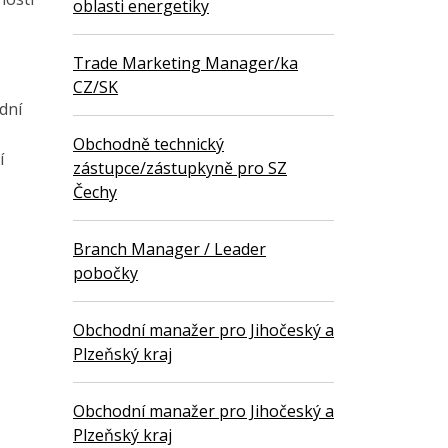
oblasti energetiky
Trade Marketing Manager/ka
CZ/SK
dní
Obchodně technický
í
zástupce/zástupkyně pro SZ
Čechy
Branch Manager / Leader
pobočky
Obchodní manažer pro Jihočeský a
Plzeňský kraj
Obchodní manažer pro Jihočeský a
Plzeňský kraj