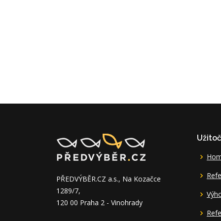
Užito
Ho
Refe
PŘEDVÝBĚR.CZ a.s., Na Kozačce
1289/7,
Výh
120 00 Praha 2 - Vinohrady
Refe