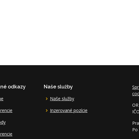
čné odkazy
Naše služby
Spr
coo
me
Naše služby
OR 
rencie
Inzerované pozície
IČ
ody
Pra
Po 
rencie