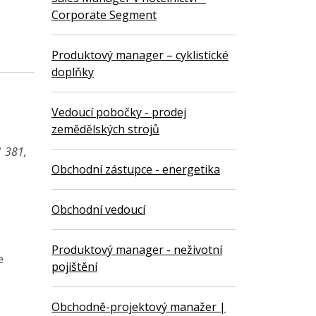
Corporate Segment
Produktový manager – cyklistické
doplňky
Vedoucí pobočky - prodej
zemědělských strojů
1 381,
Obchodní zástupce - energetika
Obchodní vedoucí
Produktový manager - neživotní
e
pojištění
Obchodně-projektový manažer |