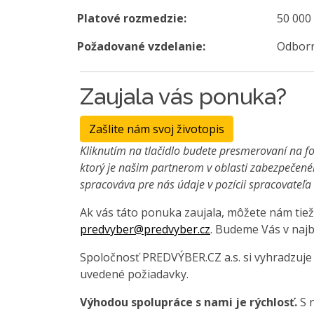
Platové rozmedzie:
50 000
Požadované vzdelanie:
Odborn
Zaujala vás ponuka?
Zašlite nám svoj životopis
Kliknutím na tlačidlo budete presmerovaní na fo
ktorý je našim partnerom v oblasti zabezpečené
spracováva pre nás údaje v pozícii spracovateľ
Ak vás táto ponuka zaujala, môžete nám tiež
predvyber@predvyber.cz
. Budeme Vás v najb
Spoločnosť PREDVÝBER.CZ a.s. si vyhradzuje
uvedené požiadavky.
Výhodou spolupráce s nami je rýchlosť.
S n