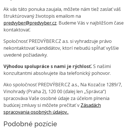
Ak vás táto ponuka zaujala, môžete nám tiež zaslať váš
štruktúrovaný životopis emailom na
predvyber@predvyber.cz
. Budeme Vás v najbližšom čase
kontaktovať.
Spoločnosť PREDVÝBER.CZ a.s. si vyhradzuje právo
nekontaktovať kandidátov, ktorí nebudú spĺňať vyššie
uvedené požiadavky.
Výhodou spolupráce s nami je rýchlosť.
S našimi
konzultantmi absolvujete iba telefonický pohovor.
Ako spoločnosť PREDVÝBER.CZ a.s., Na Kozačce 1289/7,
Vinohrady (Praha 2), 120 00 (ďalej len „Správca“)
spracováva Vaše osobné údaje za účelom plnenia
budúcej zmluvy si môžete prečítať v
Zásadách
spracovania osobných údajov..
Podobné pozície