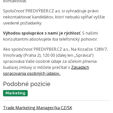
kontaktovať.
Spoločnosť PREDVÝBER.CZ a.s. si vyhradzuje právo
nekontaktovať kandidátov, ktorí nebudú spĺňať vyššie
uvedené požiadavky.
Výhodou spolupráce s nami je rýchlosť.
S našimi
konzultantmi absolvujete iba telefonický pohovor.
Ako spoločnosť PREDVÝBER.CZ a.s., Na Kozačce 1289/7,
Vinohrady (Praha 2), 120 00 (ďalej len „Správca“)
spracováva Vaše osobné údaje za účelom plnenia
budúcej zmluvy si môžete prečítať v
Zásadách
spracovania osobných údajov..
Podobné pozície
Marketing
Trade Marketing Manager/ka CZ/SK