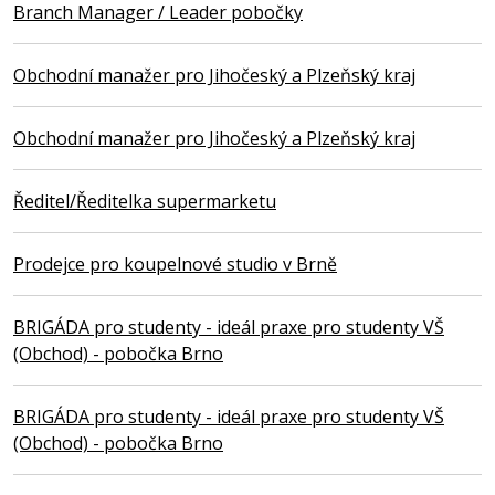
Branch Manager / Leader pobočky
Obchodní manažer pro Jihočeský a Plzeňský kraj
Obchodní manažer pro Jihočeský a Plzeňský kraj
Ředitel/Ředitelka supermarketu
Prodejce pro koupelnové studio v Brně
BRIGÁDA pro studenty - ideál praxe pro studenty VŠ
(Obchod) - pobočka Brno
BRIGÁDA pro studenty - ideál praxe pro studenty VŠ
(Obchod) - pobočka Brno