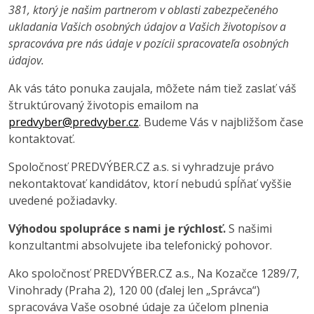
381, ktorý je našim partnerom v oblasti zabezpečeného
ukladania Vašich osobných údajov a Vašich životopisov a
spracováva pre nás údaje v pozícii spracovateľa osobných
údajov.
Ak vás táto ponuka zaujala, môžete nám tiež zaslať váš
štruktúrovaný životopis emailom na
predvyber@predvyber.cz
. Budeme Vás v najbližšom čase
kontaktovať.
Spoločnosť PREDVÝBER.CZ a.s. si vyhradzuje právo
nekontaktovať kandidátov, ktorí nebudú spĺňať vyššie
uvedené požiadavky.
Výhodou spolupráce s nami je rýchlosť.
S našimi
konzultantmi absolvujete iba telefonický pohovor.
Ako spoločnosť PREDVÝBER.CZ a.s., Na Kozačce 1289/7,
Vinohrady (Praha 2), 120 00 (ďalej len „Správca“)
spracováva Vaše osobné údaje za účelom plnenia