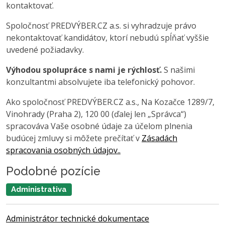
kontaktovať.
Spoločnosť PREDVÝBER.CZ a.s. si vyhradzuje právo
nekontaktovať kandidátov, ktorí nebudú spĺňať vyššie
uvedené požiadavky.
Výhodou spolupráce s nami je rýchlosť.
S našimi
konzultantmi absolvujete iba telefonický pohovor.
Ako spoločnosť PREDVÝBER.CZ a.s., Na Kozačce 1289/7,
Vinohrady (Praha 2), 120 00 (ďalej len „Správca“)
spracováva Vaše osobné údaje za účelom plnenia
budúcej zmluvy si môžete prečítať v
Zásadách
spracovania osobných údajov..
Podobné pozície
Administrativa
Administrátor technické dokumentace