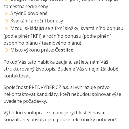
zaměstnanecké ceny
5 týdnů dovolené
Kvartální a roční bonusy
Mzdu, skládající se z fixní složky, kvartálního bonusu
(podle plnění KPI) a ročního bonusu (podle plnění
osobního plánu / teamového plánu)
Místo výkonu práce:
Čestlice
Pokud Vás tato nabídka zaujala, zašlete nám Váš
strukturovaný životopis. Budeme Vás v nejbližší době
kontaktovat.
Společnost PŘEDVÝBĚR.CZ a.s. si vyhrazuje právo
nekontaktovat kandidáty, kteří nebudou splňovat výše
uvedené požadavky.
Výhodou spolupráce s námi je rychlost! S našimi
konzultanty absolvujete pouze telefonický pohovor!