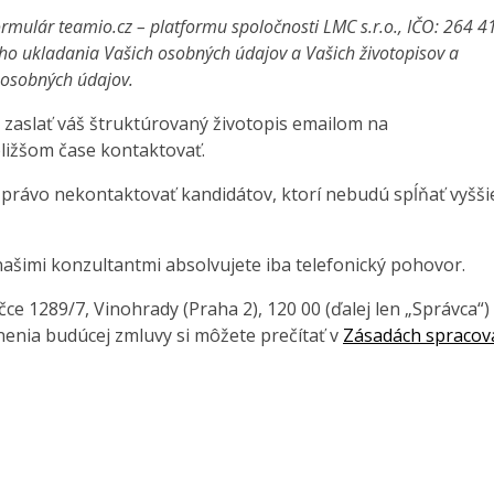
rmulár teamio.cz – platformu spoločnosti LMC s.r.o., IČO: 264 4
ho ukladania Vašich osobných údajov a Vašich životopisov a
a osobných údajov.
 zaslať váš štruktúrovaný životopis emailom na
ližšom čase kontaktovať.
 právo nekontaktovať kandidátov, ktorí nebudú spĺňať vyšši
ašimi konzultantmi absolvujete iba telefonický pohovor.
e 1289/7, Vinohrady (Praha 2), 120 00 (ďalej len „Správca“)
enia budúcej zmluvy si môžete prečítať v
Zásadách spracov