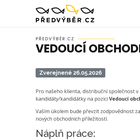
PŘEDVÝBĚR.CZ
VEDOUCÍ OBCHOD
Zverejnené 26.05.2026
Pro našeho klienta, distribuční společnost v
kandidáty/kandidátky na pozici
Vedoucí obc
Vaším úkolem bude převzít zodpovědnost za 
nových obchodních příležitostí.
Náplň práce: