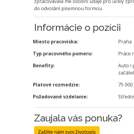
zpracovávala mé osobní údaje pro účely zpro
do odvolání písemnou formou.
Informácie o pozícii
Miesto pracoviska:
Praha
Typ pracovného pomeru:
Práce 
Benefity:
Auto i 
začáte
Platové rozmedzie:
75 000
Požadované vzdelanie:
Středo
Zaujala vás ponuka?
Zašlite nám svoj životopis