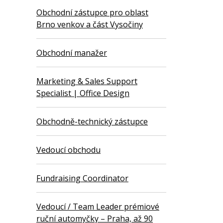
Obchodní zástupce pro oblast
Brno venkov a část Vysočiny
Obchodní manažer
Marketing & Sales Support
Specialist | Office Design
Obchodně-technický zástupce
Vedoucí obchodu
Fundraising Coordinator
Vedoucí / Team Leader prémiové
ruční automyčky – Praha, až 90