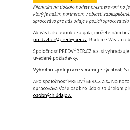
Kliknutím na tlačidlo budete presmerovaní na fo
ktorý je našim partnerom v oblasti zabezpečené
spracováva pre nás údaje v pozícii spracovateľ
Ak vás táto ponuka zaujala, môžete nám tiež
predvyber@predvyber.cz
. Budeme Vás v najb
Spoločnosť PREDVÝBER.CZ a.s. si vyhradzuje
uvedené požiadavky.
Výhodou spolupráce s nami je rýchlosť.
S n
Ako spoločnosť PREDVÝBER.CZ a.s., Na Kozačc
spracováva Vaše osobné údaje za účelom pln
osobných údajov..