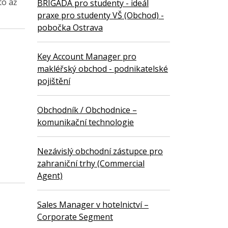
to až
BRIGÁDA pro studenty - ideál
praxe pro studenty VŠ (Obchod) -
pobočka Ostrava
Key Account Manager pro
makléřský obchod - podnikatelské
pojištění
Obchodník / Obchodnice –
komunikační technologie
Nezávislý obchodní zástupce pro
zahraniční trhy (Commercial
Agent)
Sales Manager v hotelnictví –
Corporate Segment