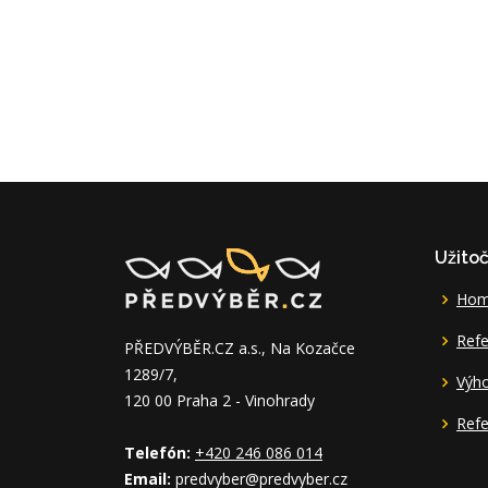
Užito
Ho
Refe
PŘEDVÝBĚR.CZ a.s., Na Kozačce
1289/7,
Výh
120 00 Praha 2 - Vinohrady
Refe
Telefón:
+420 246 086 014
Email:
predvyber@predvyber.cz