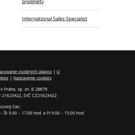
předměty
International Sales Specialist
acovanie osobných údajov
|
O
kies
|
Nastavenie cookies
v Prahe, sp. zn. B 28879
O 21623422, DIČ CZ21623422
covný čas:
– Št 9.00 – 17.00 hod. a Pi 9.00 – 15.00 hod.