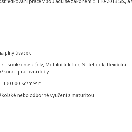
středkování práce v souladu se zákonem č. 110/2019 Sb., a 
na plný úvazek
pro soukromé účely, Mobilní telefon, Notebook, Flexibilní
k/konec pracovní doby
 - 100 000 Kč/měsíc
školské nebo odborné vyučení s maturitou