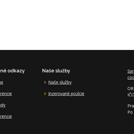
čné odkazy
Naše služby
Spr
coo
me
Naše služby
OR 
rencie
Inzerované pozície
IČ
ody
Pra
Po 
rencie