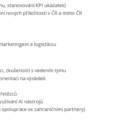
mu, stanovování KPI ukazatelů
ání nových příležitostí v ČR a mimo ČR
marketingem a logistikou
i, zkušenosti s vedením týmu
orientaci na výsledek
 řetězců
užívání AI nástrojů
á spolupráce se zahraničními partnery)