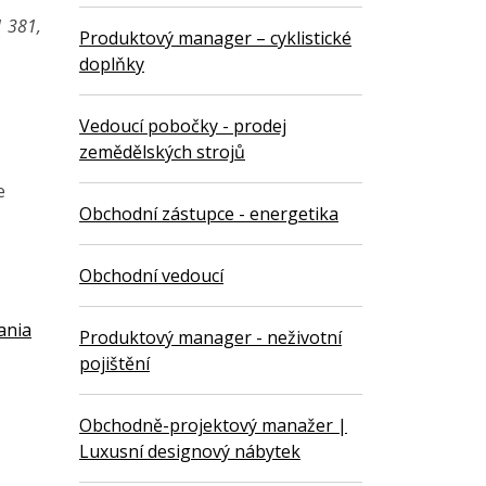
1 381,
Produktový manager – cyklistické
doplňky
Vedoucí pobočky - prodej
zemědělských strojů
e
Obchodní zástupce - energetika
Obchodní vedoucí
ania
Produktový manager - neživotní
pojištění
Obchodně-projektový manažer |
Luxusní designový nábytek