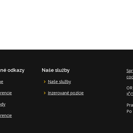
čné odkazy
Naše služby
Spr
coo
me
Naše služby
OR 
rencie
Inzerované pozície
IČ
ody
Pra
Po 
rencie