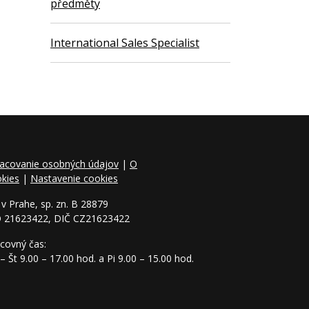
předměty
International Sales Specialist
acovanie osobných údajov
|
O
kies
|
Nastavenie cookies
v Prahe, sp. zn. B 28879
O 21623422, DIČ CZ21623422
covný čas:
– Št 9.00 – 17.00 hod. a Pi 9.00 – 15.00 hod.