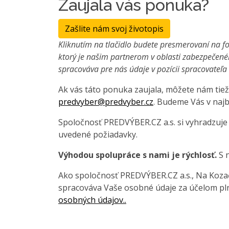
Zaujala vás ponuka?
Zašlite nám svoj životopis
Kliknutím na tlačidlo budete presmerovaní na fo
ktorý je našim partnerom v oblasti zabezpečené
spracováva pre nás údaje v pozícii spracovateľ
Ak vás táto ponuka zaujala, môžete nám tiež
predvyber@predvyber.cz
. Budeme Vás v najb
Spoločnosť PREDVÝBER.CZ a.s. si vyhradzuje
uvedené požiadavky.
Výhodou spolupráce s nami je rýchlosť.
S n
Ako spoločnosť PREDVÝBER.CZ a.s., Na Kozačc
spracováva Vaše osobné údaje za účelom pln
osobných údajov..