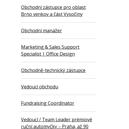
Obchodní zástupce pro oblast
Brno venkov a část Vysočiny
Obchodní manažer
Marketing & Sales Support
Specialist | Office Design
Obchodně-technický zástupce
Vedoucí obchodu
Fundraising Coordinator
Vedoucí / Team Leader prémiové
ruční automyčky – Praha, až 90