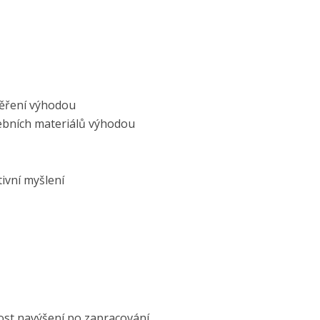
měření výhodou
avebních materiálů výhodou
ivní myšlení
ost navýšení po zapracování