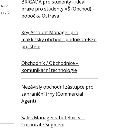
BRIGÁDA pro studenty - ideál
ha 2,
praxe pro studenty VŠ (Obchod) -
to až
pobočka Ostrava
Key Account Manager pro
makléřský obchod - podnikatelské
pojištění
Obchodník / Obchodnice –
komunikační technologie
Nezávislý obchodní zástupce pro
zahraniční trhy (Commercial
Agent)
Sales Manager v hotelnictví –
Corporate Segment