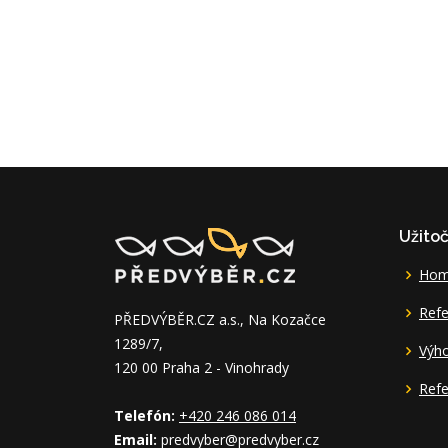
Užito
Ho
Refe
PŘEDVÝBĚR.CZ a.s., Na Kozačce
1289/7,
Výh
120 00 Praha 2 - Vinohrady
Refe
Telefón:
+420 246 086 014
Email:
predvyber@predvyber.cz