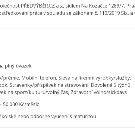
olečnost PŘEDVÝBĚR.CZ a.s., sídlem Na Kozačce 1289/7, Pra
středkování práce v souladu se zákonem č. 110/2019 Sb., a 
na plný úvazek
/prémie, Mobilní telefon, Sleva na firemní výrobky/služby,
ok, Stravenky/příspěvek na stravování, Dovolená 5 týdnů,
vek na sport/kulturu/volný čas, Zdravotní volno/sickdays
 - 50 000 Kč/měsíc
školské nebo odborné vyučení s maturitou