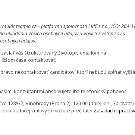
rmulár teamio.cz – platformu spoločnosti LMC s.r.o., IČO: 264 4
ho ukladania Vašich osobných údajov a Vašich životopisov a
a osobných údajov.
 zaslať váš štruktúrovaný životopis emailom na
ližšom čase kontaktovať.
 právo nekontaktovať kandidátov, ktorí nebudú spĺňať vyšši
ašimi konzultantmi absolvujete iba telefonický pohovor.
e 1289/7, Vinohrady (Praha 2), 120 00 (ďalej len „Správca“)
enia budúcej zmluvy si môžete prečítať v
Zásadách spracov