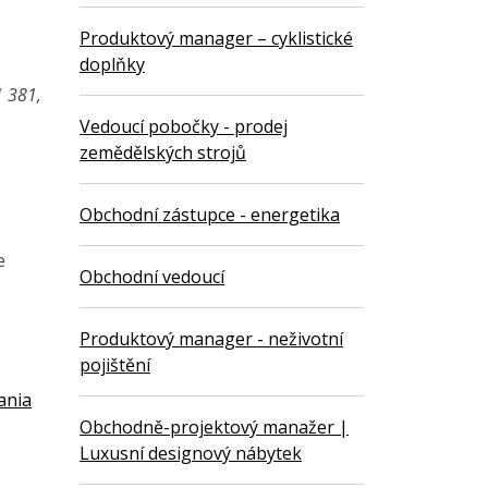
Produktový manager – cyklistické
doplňky
1 381,
Vedoucí pobočky - prodej
zemědělských strojů
Obchodní zástupce - energetika
e
Obchodní vedoucí
Produktový manager - neživotní
pojištění
ania
Obchodně-projektový manažer |
Luxusní designový nábytek