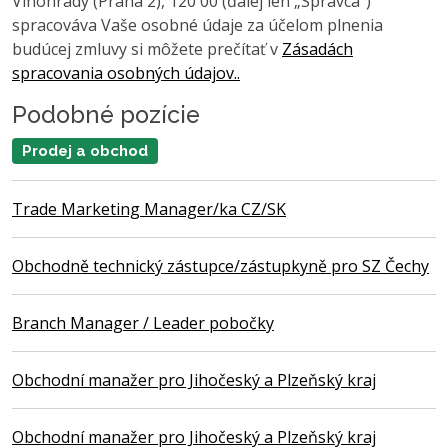
Vinohrady (Praha 2), 120 00 (ďalej len „Správca“)
spracováva Vaše osobné údaje za účelom plnenia
budúcej zmluvy si môžete prečítať v
Zásadách
spracovania osobných údajov..
Podobné pozície
Prodej a obchod
Trade Marketing Manager/ka CZ/SK
Obchodně technický zástupce/zástupkyně pro SZ Čechy
Branch Manager / Leader pobočky
Obchodní manažer pro Jihočeský a Plzeňský kraj
Obchodní manažer pro Jihočeský a Plzeňský kraj