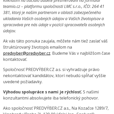
Kliknutím na tlačidlo budete presmerovaní na formulár
teamio.cz – platformu spoločnosti LMC s.r.o., IČO: 264 41
381, ktorý je našim partnerom v oblasti zabezpečeného
ukladania Vašich osobných údajov a Vašich životopisov a
spracováva pre nás údaje v pozícii spracovateľa osobných
údajov.
Ak vás táto ponuka zaujala, môžete nám tiež zaslať váš
štruktúrovaný životopis emailom na
predvyber@predvyber.cz
. Budeme Vás v najbližšom čase
kontaktovať.
Spoločnosť PREDVÝBER.CZ a.s. si vyhradzuje právo
nekontaktovať kandidátov, ktorí nebudú spĺňať vyššie
uvedené požiadavky.
Výhodou spolupráce s nami je rýchlosť.
S našimi
konzultantmi absolvujete iba telefonický pohovor.
Ako spoločnosť PREDVÝBER.CZ a.s., Na Kozačce 1289/7,