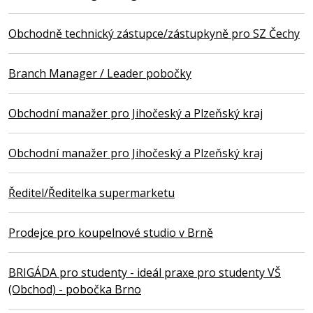
Obchodně technický zástupce/zástupkyně pro SZ Čechy
Branch Manager / Leader pobočky
Obchodní manažer pro Jihočeský a Plzeňský kraj
Obchodní manažer pro Jihočeský a Plzeňský kraj
Ředitel/Ředitelka supermarketu
Prodejce pro koupelnové studio v Brně
BRIGÁDA pro studenty - ideál praxe pro studenty VŠ
(Obchod) - pobočka Brno