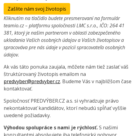
Zašlite nám svoj životopis
Kliknutím na tlačidlo budete presmerovaní na formulár
teamio.cz – platformu spoločnosti LMC s.r.o., IČO: 264 41
381, ktorý je našim partnerom v oblasti zabezpečeného
ukladania Vašich osobných údajov a Vašich životopisov a
spracováva pre nás údaje v pozícii spracovateľa osobných
údajov.
Ak vás táto ponuka zaujala, môžete nám tiež zaslať váš
štruktúrovaný životopis emailom na
predvyber@predvyber.cz
. Budeme Vás v najbližšom čase
kontaktovať.
Spoločnosť PREDVÝBER.CZ a.s. si vyhradzuje právo
nekontaktovať kandidátov, ktorí nebudú spĺňať vyššie
uvedené požiadavky.
Výhodou spolupráce s nami je rýchlosť.
S našimi
konzultantmi absolvujete iba telefonický pohovor.