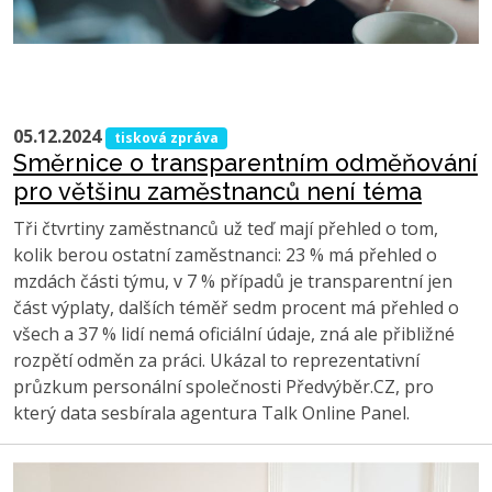
05.12.2024
tisková zpráva
Směrnice o transparentním odměňování
pro většinu zaměstnanců není téma
Tři čtvrtiny zaměstnanců už teď mají přehled o tom,
kolik berou ostatní zaměstnanci: 23 % má přehled o
mzdách části týmu, v 7 % případů je transparentní jen
část výplaty, dalších téměř sedm procent má přehled o
všech a 37 % lidí nemá oficiální údaje, zná ale přibližné
rozpětí odměn za práci. Ukázal to reprezentativní
průzkum personální společnosti Předvýběr.CZ, pro
který data sesbírala agentura Talk Online Panel.