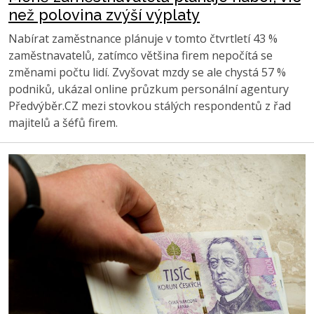
než polovina zvýší výplaty
Nabírat zaměstnance plánuje v tomto čtvrtletí 43 %
zaměstnavatelů, zatímco většina firem nepočítá se
změnami počtu lidí. Zvyšovat mzdy se ale chystá 57 %
podniků, ukázal online průzkum personální agentury
Předvýběr.CZ mezi stovkou stálých respondentů z řad
majitelů a šéfů firem.