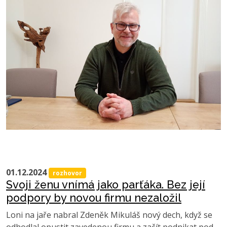
01.12.2024
rozhovor
Svoji ženu vnímá jako parťáka. Bez její
podpory by novou firmu nezaložil
Loni na jaře nabral Zdeněk Mikuláš nový dech, když se
odhodlal opustit zavedenou firmu a začít podnikat pod