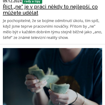
09.12.2024
rady a tipy
Říct „ne“ je v práci někdy to nejlepší, co
můžete udělat
Je pochopitelné, že se bojíme odmítnutí úkolu, tím spíš,
když jsme teprve pracovními nováčky. Přitom by „ne“
mělo být v každém dobrém týmu stejně běžné jako „ano,
šéfe!“ ze známé televizní reality show.