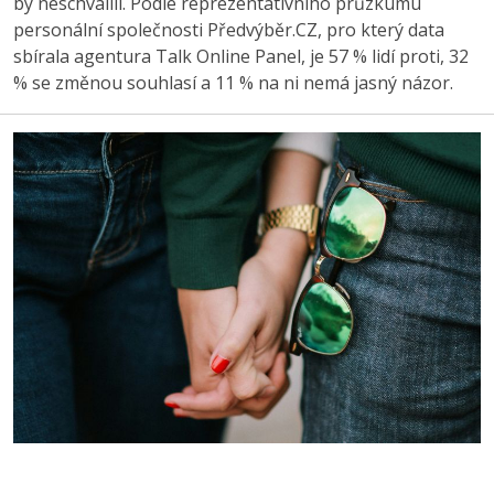
by neschválili. Podle reprezentativního průzkumu
personální společnosti Předvýběr.CZ, pro který data
sbírala agentura Talk Online Panel, je 57 % lidí proti, 32
% se změnou souhlasí a 11 % na ni nemá jasný názor.