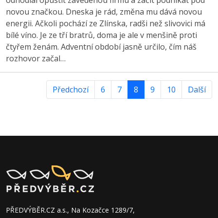
novou značkou. Dneska je rád, změna mu dává novou
energii. Ačkoli pochází ze Zlínska, radši než slivovici má
bílé víno. Je ze tří bratrů, doma je ale v menšině proti
čtyřem ženám. Adventní období jasně určilo, čím náš
rozhovor začal…
Předchozí
6
7
8
9
10
Další
PŘEDVÝBĚR.CZ a.s., Na Kozačce 1289/7,