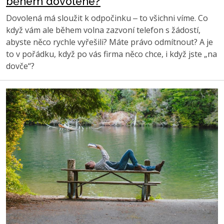
během dovolené?
Dovolená má sloužit k odpočinku ‒ to všichni víme. Co
když vám ale během volna zazvoní telefon s žádostí,
abyste něco rychle vyřešili? Máte právo odmítnout? A je
to v pořádku, když po vás firma něco chce, i když jste „na
dovče“?