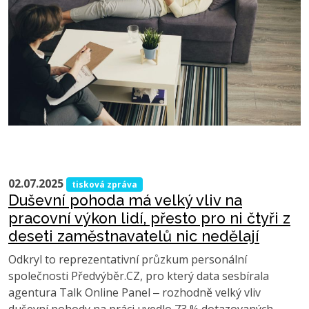
02.07.2025
tisková zpráva
Duševní pohoda má velký vliv na
pracovní výkon lidí, přesto pro ni čtyři z
deseti zaměstnavatelů nic nedělají
Odkryl to reprezentativní průzkum personální
společnosti Předvýběr.CZ, pro který data sesbírala
agentura Talk Online Panel ‒ rozhodně velký vliv
duševní pohody na práci uvedlo 73 % dotazovaných