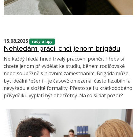
15.08.2025
rady a tipy
Nehledám práci, chci jenom brigádu
Ne každý hledá hned trvalý pracovní poměr. Třeba si
chcete jenom přivydělat ke studiu, během rodičovské
nebo souběžně s hlavním zaměstnáním. Brigáda může
být ideální řešení ‒ je časově omezená, často flexibilní a
nevyžaduje složité formality. Přesto se i u krátkodobého
přivýdělku vyplatí být obezřetný. Na co si dát pozor?