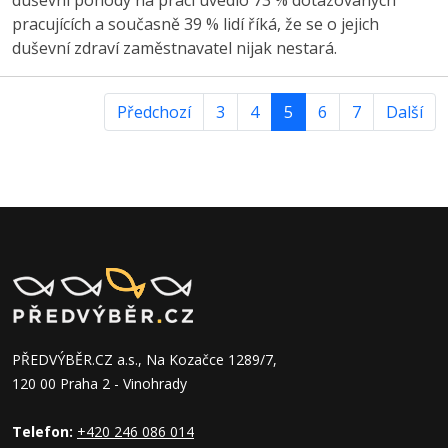
pracujících a současně 39 % lidí říká, že se o jejich
duševní zdraví zaměstnavatel nijak nestará.
Předchozí
3
4
5
6
7
Další
PŘEDVÝBĚR.CZ a.s., Na Kozačce 1289/7,
120 00 Praha 2 - Vinohrady
Telefon:
+420 246 086 014