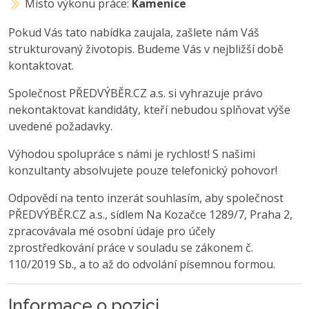
Místo výkonu práce:
Kamenice
Pokud Vás tato nabídka zaujala, zašlete nám Váš
strukturovaný životopis. Budeme Vás v nejbližší době
kontaktovat.
Společnost PŘEDVÝBĚR.CZ a.s. si vyhrazuje právo
nekontaktovat kandidáty, kteří nebudou splňovat výše
uvedené požadavky.
Výhodou spolupráce s námi je rychlost! S našimi
konzultanty absolvujete pouze telefonický pohovor!
Odpovědí na tento inzerát souhlasím, aby společnost
PŘEDVÝBĚR.CZ a.s., sídlem Na Kozačce 1289/7, Praha 2,
zpracovávala mé osobní údaje pro účely
zprostředkování práce v souladu se zákonem č.
110/2019 Sb., a to až do odvolání písemnou formou.
Informace o pozici