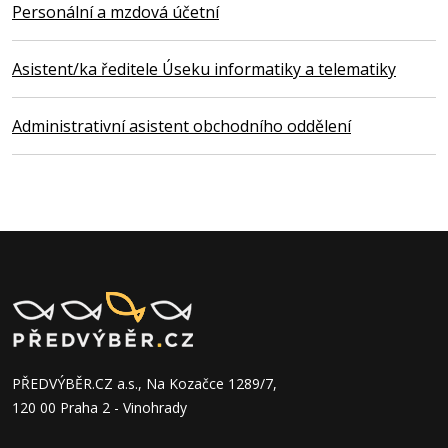
Personální a mzdová účetní
Asistent/ka ředitele Úseku informatiky a telematiky
Administrativní asistent obchodního oddělení
PŘEDVÝBĚR.CZ a.s., Na Kozačce 1289/7,
120 00 Praha 2 - Vinohrady