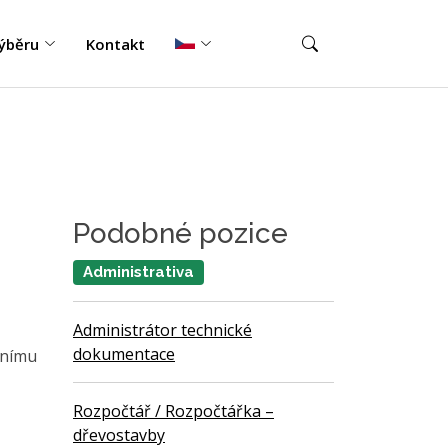
ýběru
Kontakt
Podobné pozice
Administrativa
Administrátor technické
dokumentace
dnímu
Rozpočtář / Rozpočtářka –
dřevostavby