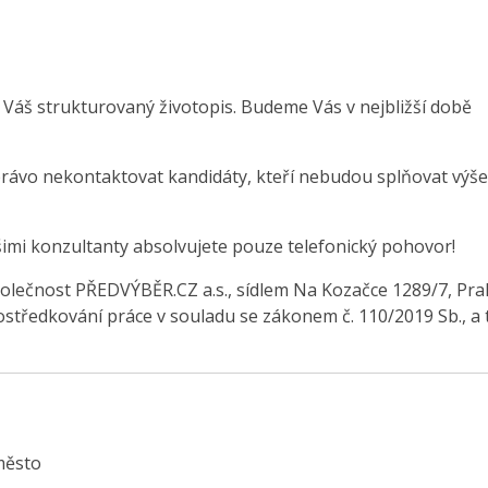
 Váš strukturovaný životopis. Budeme Vás v nejbližší době
právo nekontaktovat kandidáty, kteří nebudou splňovat výše
šimi konzultanty absolvujete pouze telefonický pohovor!
olečnost PŘEDVÝBĚR.CZ a.s., sídlem Na Kozačce 1289/7, Pra
středkování práce v souladu se zákonem č. 110/2019 Sb., a 
město