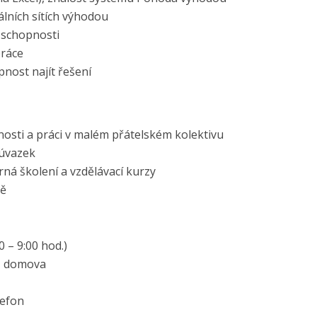
álních sítích výhodou
 schopnosti
práce
nost najít řešení
nosti a práci v malém přátelském kolektivu
 úvazek
ná školení a vzdělávací kurzy
ně
 – 9:00 hod.)
z domova
lefon