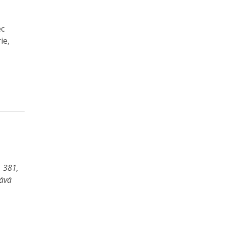
ec
ie,
1 381,
vává