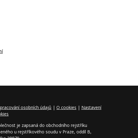
ní
pracování osobních údajů
|
O cookies
|
Nastavení
kies
lečnost je zapsaná do obchodního rejstříku
eného u rejstříkového soudu v Praze, oddíl B,