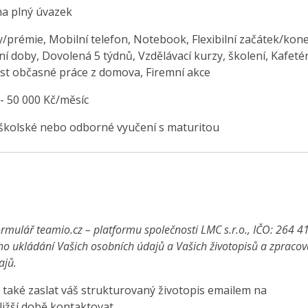
na plný úvazek
/prémie, Mobilní telefon, Notebook, Flexibilní začátek/kon
í doby, Dovolená 5 týdnů, Vzdělávací kurzy, školení, Kafetér
t občasné práce z domova, Firemní akce
 - 50 000 Kč/měsíc
školské nebo odborné vyučení s maturitou
rmulář teamio.cz – platformu společnosti LMC s.r.o., IČO: 264 4
ho ukládání Vašich osobních údajů a Vašich životopisů a zpraco
ajů.
také zaslat váš strukturovaný životopis emailem na
ližší době kontaktovat.