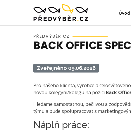
Úvod
PŘEDVÝBĚR.CZ
BACK OFFICE SPEC
Zveřejněno 09.06.2026
Pro našeho klienta, výrobce a celosvětovéh
novou kolegyni/kolegu na pozici
Back Office
Hledáme samostatnou, pečlivou a zodpověd
týmu a bude spolupracovat s marketingový
Náplň práce: