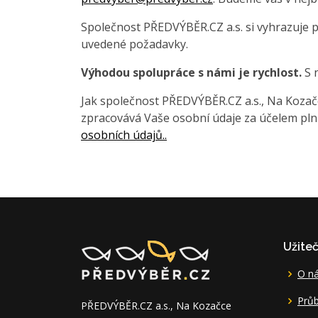
Společnost PŘEDVÝBĚR.CZ a.s. si vyhrazuje 
uvedené požadavky.
Výhodou spolupráce s námi je rychlost.
S 
Jak společnost PŘEDVÝBĚR.CZ a.s., Na Kozačce
zpracovává Vaše osobní údaje za účelem pln
osobních údajů..
Užite
O n
Průb
PŘEDVÝBĚR.CZ a.s., Na Kozačce