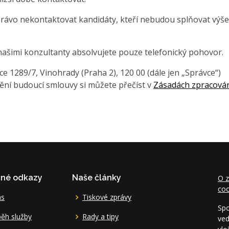
právo nekontaktovat kandidáty, kteří nebudou splňovat výše
našimi konzultanty absolvujete pouze telefonický pohovor.
 1289/7, Vinohrady (Praha 2), 120 00 (dále jen „Správce“)
ění budoucí smlouvy si můžete přečíst v
Zásadách zpracová
čné odkazy
Naše články
O z
coo
ás
Tiskové zprávy
Spo
ěh služby
Rady a tipy
ved