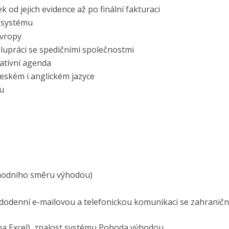
 od jejich evidence až po finální fakturaci
m systému
Evropy
lupráci se spedičními společnostmi
rativní agenda
eském i anglickém jazyce
mu
hodního směru výhodou)
ždodenní e-mailovou a telefonickou komunikaci se zahraničn
na Excel), znalost systému Pohoda výhodou