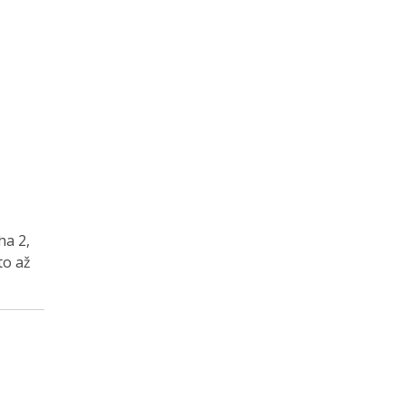
ha 2,
to až