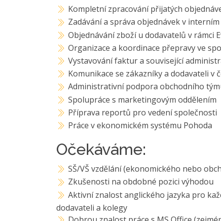
Kompletní zpracování přijatých objednávek
Zadávání a správa objednávek v interní
Objednávání zboží u dodavatelů v rámci 
Organizace a koordinace přepravy ve spo
Vystavování faktur a související administ
Komunikace se zákazníky a dodavateli v č
Administrativní podpora obchodního tý
Spolupráce s marketingovým oddělením
Příprava reportů pro vedení společnosti
Práce v ekonomickém systému Pohoda
Očekáváme:
SŠ/VŠ vzdělání (ekonomického nebo obc
Zkušenosti na obdobné pozici výhodou
Aktivní znalost anglického jazyka pro ka
dodavateli a kolegy
Dobrou znalost práce s MS Office (zejmé