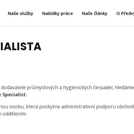
Naše služby
Nabídky práce
Naše články
O Předv
IALISTA
o dodavatele průmyslových a hygienických čerpadel, hledáme
 Specialist.
nou osobu, která poskytne administrativní podporu obcho
m oddělením.