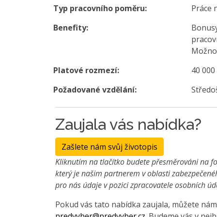
Typ pracovního poměru:
Práce 
Benefity:
Bonusy
pracovn
Možnos
Platové rozmezí:
40 000
Požadované vzdělání:
Středo
Zaujala vás nabídka?
Zašlete nám svůj životopis
Kliknutím na tlačítko budete přesměrováni na fo
který je našim partnerem v oblasti zabezpečené
pro nás údaje v pozici zpracovatele osobních úd
Pokud vás tato nabídka zaujala, můžete nám 
predvyber@predvyber.cz
. Budeme vás v nejb