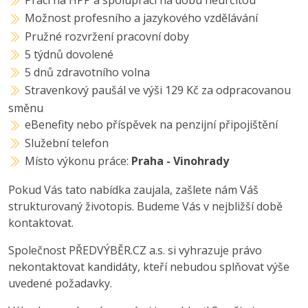
Práci na HPP a spolupráci na dobu neurčitou
Možnost profesního a jazykového vzdělávání
Pružné rozvržení pracovní doby
5 týdnů dovolené
5 dnů zdravotního volna
Stravenkový paušál ve výši 129 Kč za odpracovanou
směnu
eBenefity nebo příspěvek na penzijní připojištění
Služební telefon
Místo výkonu práce:
Praha - Vinohrady
Pokud Vás tato nabídka zaujala, zašlete nám Váš
strukturovaný životopis. Budeme Vás v nejbližší době
kontaktovat.
Společnost PŘEDVÝBĚR.CZ a.s. si vyhrazuje právo
nekontaktovat kandidáty, kteří nebudou splňovat výše
uvedené požadavky.