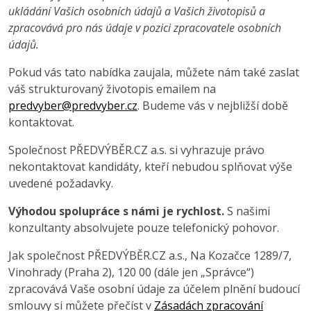
ukládání Vašich osobních údajů a Vašich životopisů a
zpracovává pro nás údaje v pozici zpracovatele osobních
údajů.
Pokud vás tato nabídka zaujala, můžete nám také zaslat
váš strukturovaný životopis emailem na
predvyber@predvyber.cz
. Budeme vás v nejbližší době
kontaktovat.
Společnost PŘEDVÝBĚR.CZ a.s. si vyhrazuje právo
nekontaktovat kandidáty, kteří nebudou splňovat výše
uvedené požadavky.
Výhodou spolupráce s námi je rychlost.
S našimi
konzultanty absolvujete pouze telefonický pohovor.
Jak společnost PŘEDVÝBĚR.CZ a.s., Na Kozačce 1289/7,
Vinohrady (Praha 2), 120 00 (dále jen „Správce“)
zpracovává Vaše osobní údaje za účelem plnění budoucí
smlouvy si můžete přečíst v
Zásadách zpracování