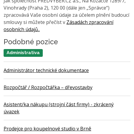
Jak společnost PŘEDVÝBĚR.CZ a.s., Na Kozačce 1289/7,
Vinohrady (Praha 2), 120 00 (dále jen „Správce“)
zpracovává Vaše osobní údaje za účelem plnění budoucí
smlouvy si můžete přečíst v
Zásadách zpracování
osobních údajů..
Podobné pozice
Administrativa
Administrátor technické dokumentace
Rozpočtář / Rozpočtářka – dřevostavby
Asistent/ka nákupu (strojní část firmy) - zkrácený
úvazek
Prodejce pro koupelnové studio v Brně