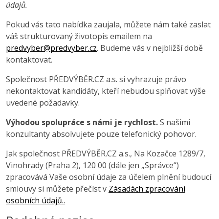
údajů.
Pokud vás tato nabídka zaujala, můžete nám také zaslat
váš strukturovaný životopis emailem na
predvyber@predvyber.cz
. Budeme vás v nejbližší době
kontaktovat.
Společnost PŘEDVÝBĚR.CZ a.s. si vyhrazuje právo
nekontaktovat kandidáty, kteří nebudou splňovat výše
uvedené požadavky.
Výhodou spolupráce s námi je rychlost.
S našimi
konzultanty absolvujete pouze telefonický pohovor.
Jak společnost PŘEDVÝBĚR.CZ a.s., Na Kozačce 1289/7,
Vinohrady (Praha 2), 120 00 (dále jen „Správce“)
zpracovává Vaše osobní údaje za účelem plnění budoucí
smlouvy si můžete přečíst v
Zásadách zpracování
osobních údajů..