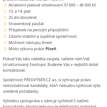
Atraktivní platové ohodnocení 37 000 – 40 000 Kč
13. a 14. plat
25 dní dovolené
Stravenkový paušál
Příspěvek na penzijní připojištění
Zázemí stabilní a úspěšné společnosti
Možnost nástupu ihned
Místo výkonu práce:
Plzeň
Pokud Vás tato nabídka zaujala, zašlete nám Váš
strukturovaný životopis. Budeme Vás v nejbližší době
kontaktovat.
Společnost PŘEDVÝBĚR.CZ a.s. si vyhrazuje právo
nekontaktovat kandidáty, kteří nebudou splňovat výše
uvedené požadavky.
Výhodou spolupráce s námi je rychlost! S našimi
konzultanty absolvujete pouze telefonický pohovor!