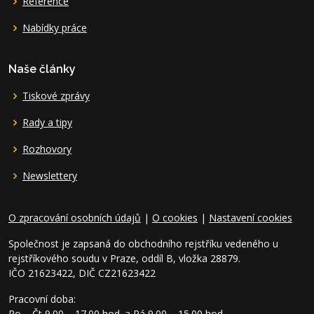
Reference
Nabídky práce
Naše články
Tiskové zprávy
Rady a tipy
Rozhovory
Newslettery
O zpracování osobních údajů
|
O cookies
|
Nastavení cookies
Společnost je zapsaná do obchodního rejstříku vedeného u
rejstříkového soudu v Praze, oddíl B, vložka 28879.
IČO 21623422, DIČ CZ21623422
Pracovní doba:
Po – Čt 9.00 – 17.00 hod. a Pá 9.00 – 15.00 hod.