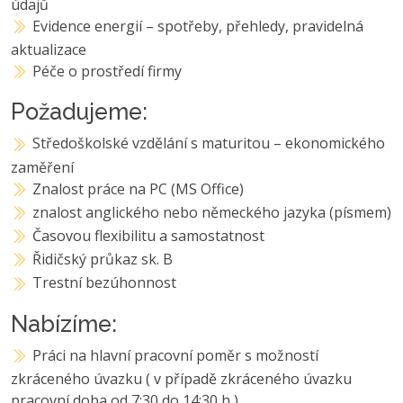
údajů
Evidence energií – spotřeby, přehledy, pravidelná
aktualizace
Péče o prostředí firmy
Požadujeme:
Středoškolské vzdělání s maturitou – ekonomického
zaměření
Znalost práce na PC (MS Office)
znalost anglického nebo německého jazyka (písmem)
Časovou flexibilitu a samostatnost
Řidičský průkaz sk. B
Trestní bezúhonnost
Nabízíme:
Práci na hlavní pracovní poměr s možností
zkráceného úvazku ( v případě zkráceného úvazku
pracovní doba od 7:30 do 14:30 h )