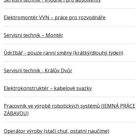
Elektromontér VVN – práce pro rozvodnáře
Servisní technik – Montér
Údržbář - pouze ranní směny (krátký/dlouhý týden)
Servisní technik - Králův Dvůr
Elektrokonstruktér – kabelové svazky
Pracovník ve výrobě robotických systémů (JEMNÁ PRÁCE
ZÁBAVOU)
Operátor výroby (stačí chuť, ostatní naučíme)