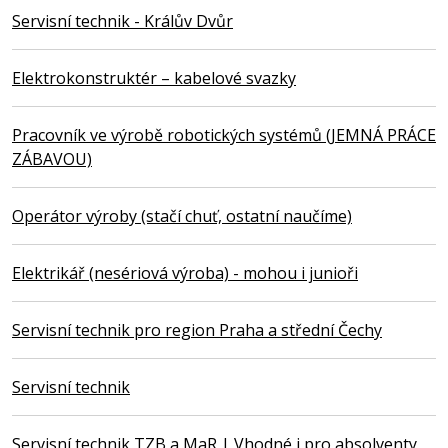
Servisní technik - Králův Dvůr
Elektrokonstruktér – kabelové svazky
Pracovník ve výrobě robotických systémů (JEMNÁ PRÁCE
ZÁBAVOU)
Operátor výroby (stačí chuť, ostatní naučíme)
Elektrikář (nesériová výroba) - mohou i junioři
Servisní technik pro region Praha a střední Čechy
Servisní technik
Servisní technik TZB a MaR | Vhodné i pro absolventy