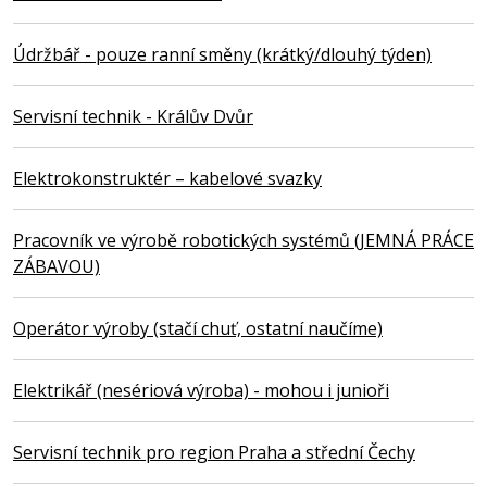
Údržbář - pouze ranní směny (krátký/dlouhý týden)
Servisní technik - Králův Dvůr
Elektrokonstruktér – kabelové svazky
Pracovník ve výrobě robotických systémů (JEMNÁ PRÁCE
ZÁBAVOU)
Operátor výroby (stačí chuť, ostatní naučíme)
Elektrikář (nesériová výroba) - mohou i junioři
Servisní technik pro region Praha a střední Čechy