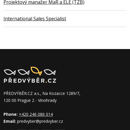
Projektový manažer MaR a ELE (TZB)
International Sales Specialist
PŘEDVÝBĚR.CZ a.s., Na Kozacce 1289/7,
120 00 Prague 2 - Vinohrady
Phone:
+420 246 086 014
Email:
predvyber@predvyber.cz