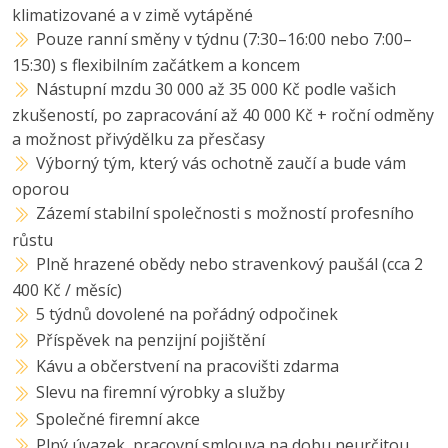
klimatizované a v zimě vytápěné
Pouze ranní směny v týdnu (7:30–16:00 nebo 7:00–
15:30) s flexibilním začátkem a koncem
Nástupní mzdu 30 000 až 35 000 Kč podle vašich
zkušeností, po zapracování až 40 000 Kč + roční odměny
a možnost přivýdělku za přesčasy
Výborný tým, který vás ochotně zaučí a bude vám
oporou
Zázemí stabilní společnosti s možností profesního
růstu
Plně hrazené obědy nebo stravenkový paušál (cca 2
400 Kč / měsíc)
5 týdnů dovolené na pořádný odpočinek
Příspěvek na penzijní pojištění
Kávu a občerstvení na pracovišti zdarma
Slevu na firemní výrobky a služby
Společné firemní akce
Plný úvazek, pracovní smlouva na dobu neurčitou