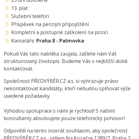
13. plat
Služební telefon
Příspěvek na penzijní připojištění
Kompletní a postupné zaškolení na pozici
Kanceláře:
Praha 8 - Palmovka
Pokud Vás tato nabídka zaujala, zašlete nám Váš
strukturovaný životopis. Budeme Vás v nejbližší době
kontaktovat.
Společnost PŘEDVÝBĚR.CZ a.s. si vyhrazuje právo
nekontaktovat kandidáty, kteří nebudou splňovat výše
uvedené požadavky.
Výhodou spolupráce s námi je rychlost! S našimi
konzultanty absolvujete pouze telefonický pohovor!
Odpovědí na tento inzerát souhlasím, aby společnost
PŘEDVÝBĚR.CZ a.s., sídlem Na Kozačce 1289/7, Praha 2,