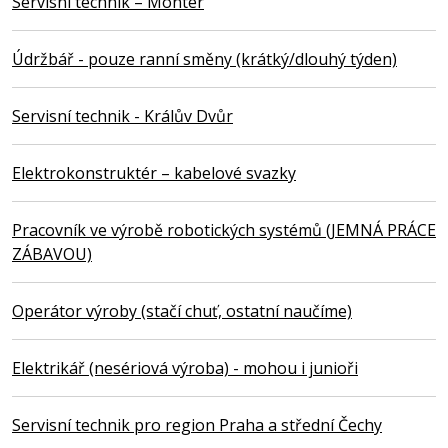
Servisní technik – Montér
Údržbář - pouze ranní směny (krátký/dlouhý týden)
Servisní technik - Králův Dvůr
Elektrokonstruktér – kabelové svazky
Pracovník ve výrobě robotických systémů (JEMNÁ PRÁCE
ZÁBAVOU)
Operátor výroby (stačí chuť, ostatní naučíme)
Elektrikář (nesériová výroba) - mohou i junioři
Servisní technik pro region Praha a střední Čechy