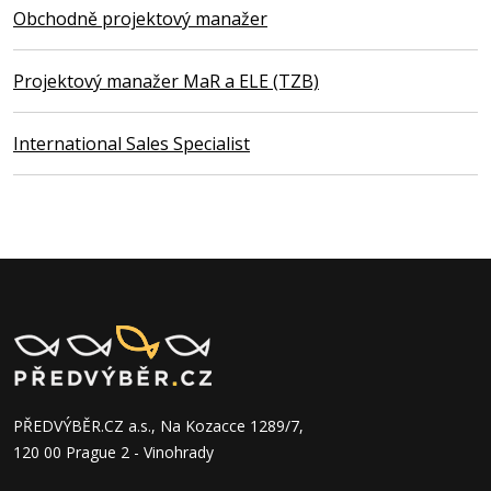
Obchodně projektový manažer
Projektový manažer MaR a ELE (TZB)
International Sales Specialist
PŘEDVÝBĚR.CZ a.s., Na Kozacce 1289/7,
120 00 Prague 2 - Vinohrady