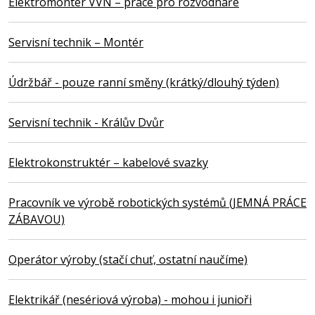
Elektromontér VVN – práce pro rozvodnáře
Servisní technik – Montér
Údržbář - pouze ranní směny (krátký/dlouhý týden)
Servisní technik - Králův Dvůr
Elektrokonstruktér – kabelové svazky
Pracovník ve výrobě robotických systémů (JEMNÁ PRÁCE
ZÁBAVOU)
Operátor výroby (stačí chuť, ostatní naučíme)
Elektrikář (nesériová výroba) - mohou i junioři