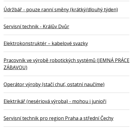
Údržbář - pouze ranní směny (krátký/dlouhý týden)
Servisní technik - Králův Dvůr
Elektrokonstruktér – kabelové svazky
Pracovník ve výrobě robotických systémů (JEMNÁ PRÁCE
ZÁBAVOU)
Operátor výroby (stačí chuť, ostatní naučíme)
Elektrikář (nesériová výroba) - mohou i junioři
Servisní technik pro region Praha a střední Čechy