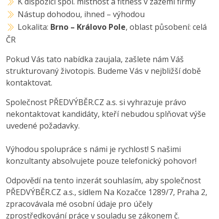
K dispozici spol. místnost a fitness v zázemí firmy
Nástup dohodou, ihned – výhodou
Lokalita:
Brno – Královo Pole
, oblast působení: celá
ČR
Pokud Vás tato nabídka zaujala, zašlete nám Váš
strukturovaný životopis. Budeme Vás v nejbližší době
kontaktovat.
Společnost PŘEDVÝBĚR.CZ a.s. si vyhrazuje právo
nekontaktovat kandidáty, kteří nebudou splňovat výše
uvedené požadavky.
Výhodou spolupráce s námi je rychlost! S našimi
konzultanty absolvujete pouze telefonický pohovor!
Odpovědí na tento inzerát souhlasím, aby společnost
PŘEDVÝBĚR.CZ a.s., sídlem Na Kozačce 1289/7, Praha 2,
zpracovávala mé osobní údaje pro účely
zprostředkování práce v souladu se zákonem č.