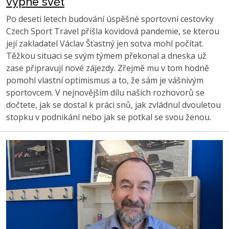
vypne svět
Po deseti letech budování úspěšné sportovní cestovky
Czech Sport Travel přišla kovidová pandemie, se kterou
její zakladatel Václav Šťastný jen sotva mohl počítat.
Těžkou situaci se svým týmem překonal a dneska už
zase připravují nové zájezdy. Zřejmě mu v tom hodně
pomohl vlastní optimismus a to, že sám je vášnivým
sportovcem. V nejnovějším dílu našich rozhovorů se
dočtete, jak se dostal k práci snů, jak zvládnul dvouletou
stopku v podnikání nebo jak se potkal se svou ženou.