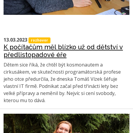
13.03.2023
rozhovor
K počítačům měl blízko už od dětství v
předlistopadové éře
Dětem sice říká, že chtěl být kosmonautem a
cirkusákem, ve skutečnosti programátorská profese
jeho otce předurčila, že dneska Tomáš Vízek šéfuje
vlastní IT firmě. Podnikat začal před třinácti lety bez
velké přípravy a neměnil by. Nejvíc si cení svobody,
kterou mu to dává.