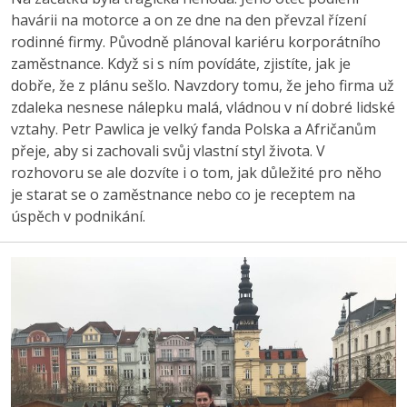
havárii na motorce a on ze dne na den převzal řízení
rodinné firmy. Původně plánoval kariéru korporátního
zaměstnance. Když si s ním povídáte, zjistíte, jak je
dobře, že z plánu sešlo. Navzdory tomu, že jeho firma už
zdaleka nesnese nálepku malá, vládnou v ní dobré lidské
vztahy. Petr Pawlica je velký fanda Polska a Afričanům
přeje, aby si zachovali svůj vlastní styl života. V
rozhovoru se ale dozvíte i o tom, jak důležité pro něho
je starat se o zaměstnance nebo co je receptem na
úspěch v podnikání.