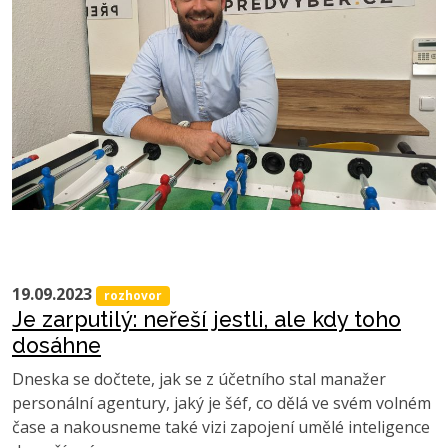
19.09.2023
rozhovor
Je zarputilý: neřeší jestli, ale kdy toho
dosáhne
Dneska se dočtete, jak se z účetního stal manažer
personální agentury, jaký je šéf, co dělá ve svém volném
čase a nakousneme také vizi zapojení umělé inteligence