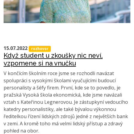
15.07.2022
rozhovor
Když student u zkoušky nic neví,
vzpomene si na vnučku
V končícím školním roce jsme se rozhodli navázat
spolupráci s vysokými školami vyučujícími budoucí
personalisty a šéfy firem. První, kde se to povedlo, je
pražská Vysoká škola ekonomická, kde jsme navázali
vztah s Kateřinou Legnerovou. Je zástupkyní vedoucího
katedry personalistiky, ale také bývalou výkonnou
ředitelkou řízení lidských zdrojů jedné z největších bank
v zemi. A kromě toho má velmi lidský přístup a zdravý
pohled na obor.