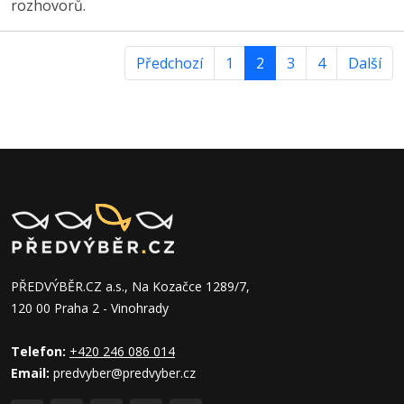
rozhovorů.
Předchozí
1
2
3
4
Další
PŘEDVÝBĚR.CZ a.s., Na Kozačce 1289/7,
120 00 Praha 2 - Vinohrady
Telefon:
+420 246 086 014
Email:
predvyber@predvyber.cz