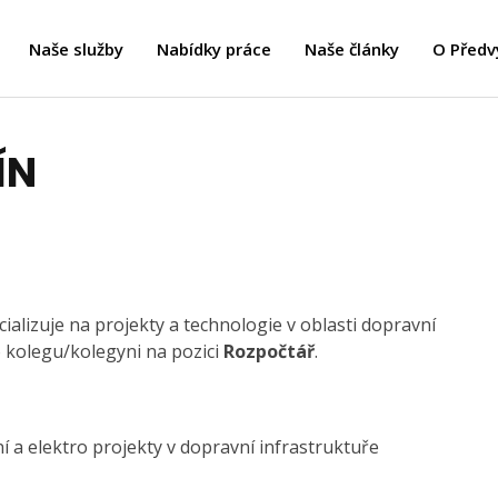
Naše služby
Nabídky práce
Naše články
O Předv
ÍN
ializuje na projekty a technologie v oblasti dopravní
 kolegu/kolegyni na pozici
Rozpočtář
.
í a elektro projekty v dopravní infrastruktuře