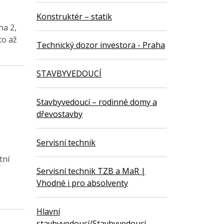
Konstruktér – statik
ha 2,
to až
Technický dozor investora - Praha
STAVBYVEDOUCÍ
Stavbyvedoucí – rodinné domy a
dřevostavby
Servisní technik
tní
Servisní technik TZB a MaR |
Vhodné i pro absolventy
Hlavní
stavbyvedoucí/Stavbyvedoucí