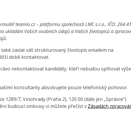
rmulář teamio.cz – platformu společnosti LMC s.r.o., IČO: 264 4
ho ukládání Vašich osobních údajů a Vašich životopisů a zpraco
ajů.
také zaslat váš strukturovaný životopis emailem na
ližší době kontaktovat.
právo nekontaktovat kandidáty, kteří nebudou splňovat výše
našimi konzultanty absolvujete pouze telefonický pohovor.
 1289/7, Vinohrady (Praha 2), 120 00 (dále jen „Správce“)
ění budoucí smlouvy si můžete přečíst v
Zásadách zpracová