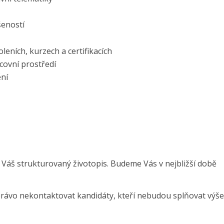
šeností
eních, kurzech a certifikacích
covní prostředí
ění
 Váš strukturovaný životopis. Budeme Vás v nejbližší době
právo nekontaktovat kandidáty, kteří nebudou splňovat výše