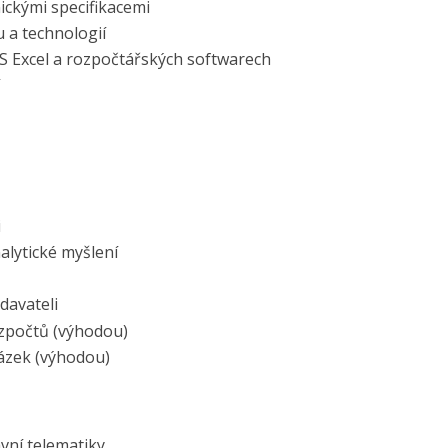
ickými specifikacemi
u a technologií
MS Excel a rozpočtářských softwarech
í
i
alytické myšlení
davateli
zpočtů (výhodou)
ázek (výhodou)
vní telematiky