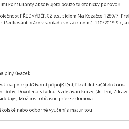
šimi konzultanty absolvujete pouze telefonický pohovor!
olečnost PŘEDVÝBĚR.CZ a.s., sídlem Na Kozačce 1289/7, Pra
středkování práce v souladu se zákonem č. 110/2019 Sb., a 
na plný úvazek
ek na penzijní/životní připojištění, Flexibilní začátek/konec
í doby, Dovolená 5 týdnů, Vzdělávací kurzy, školení, Zdravo
sickdays, Možnost občasné práce z domova
školské nebo odborné vyučení s maturitou