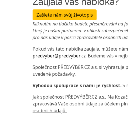
Zaujala vás nabídka?
Zašlete nám svůj životopis
Kliknutím na tlačítko budete přesměrováni na fo
který je našim partnerem v oblasti zabezpečené
pro nás údaje v pozici zpracovatele osobních úd
Pokud vás tato nabídka zaujala, můžete nám 
predvyber@predvyber.cz
. Budeme vás v nejb
Společnost PŘEDVÝBĚR.CZ a.s. si vyhrazuje 
uvedené požadavky.
Výhodou spolupráce s námi je rychlost.
S 
Jak společnost PŘEDVÝBĚR.CZ a.s., Na Kozačce
zpracovává Vaše osobní údaje za účelem pln
osobních údajů..