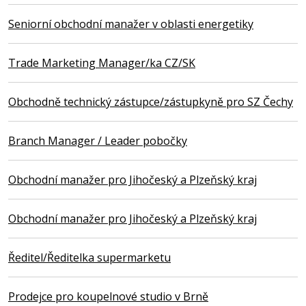
Seniorní obchodní manažer v oblasti energetiky
Trade Marketing Manager/ka CZ/SK
Obchodně technický zástupce/zástupkyně pro SZ Čechy
Branch Manager / Leader pobočky
Obchodní manažer pro Jihočeský a Plzeňský kraj
Obchodní manažer pro Jihočeský a Plzeňský kraj
Ředitel/Ředitelka supermarketu
Prodejce pro koupelnové studio v Brně