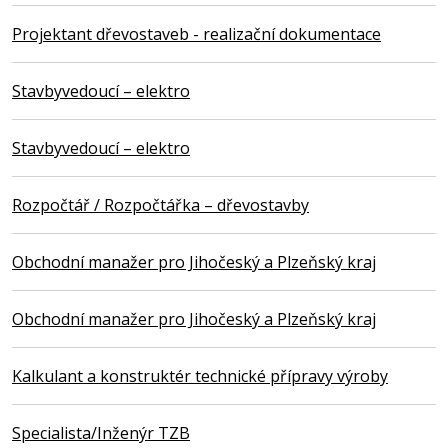
Projektant dřevostaveb - realizační dokumentace
Stavbyvedoucí – elektro
Stavbyvedoucí – elektro
Rozpočtář / Rozpočtářka – dřevostavby
Obchodní manažer pro Jihočeský a Plzeňský kraj
Obchodní manažer pro Jihočeský a Plzeňský kraj
Kalkulant a konstruktér technické přípravy výroby
Specialista/Inženýr TZB