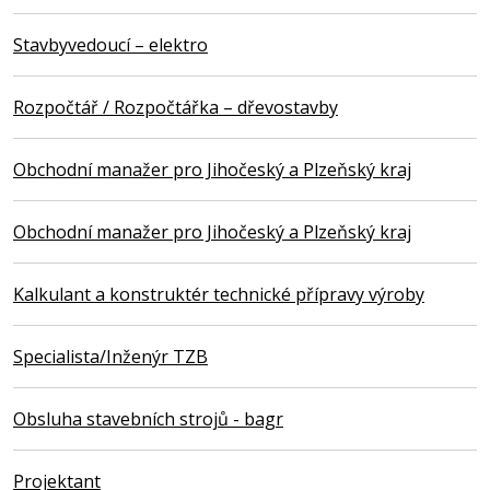
Stavbyvedoucí – elektro
Rozpočtář / Rozpočtářka – dřevostavby
Obchodní manažer pro Jihočeský a Plzeňský kraj
Obchodní manažer pro Jihočeský a Plzeňský kraj
Kalkulant a konstruktér technické přípravy výroby
Specialista/Inženýr TZB
Obsluha stavebních strojů - bagr
Projektant