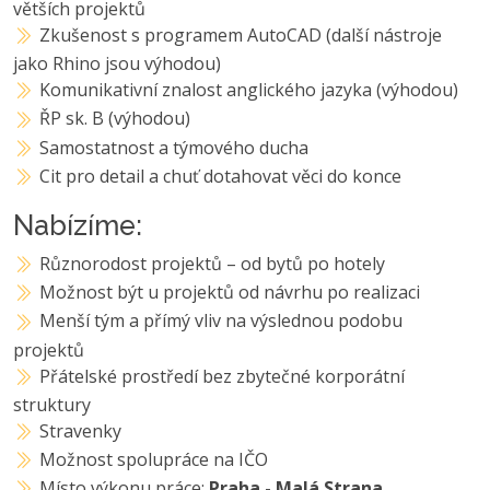
větších projektů
Zkušenost s programem AutoCAD (další nástroje
jako Rhino jsou výhodou)
Komunikativní znalost anglického jazyka (výhodou)
ŘP sk. B (výhodou)
Samostatnost a týmového ducha
Cit pro detail a chuť dotahovat věci do konce
Nabízíme:
Různorodost projektů – od bytů po hotely
Možnost být u projektů od návrhu po realizaci
Menší tým a přímý vliv na výslednou podobu
projektů
Přátelské prostředí bez zbytečné korporátní
struktury
Stravenky
Možnost spolupráce na IČO
Místo výkonu práce:
Praha - Malá Strana