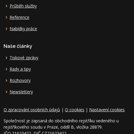
Průběh služby
Reference
Nabídky práce
Naše články
Tiskové zprávy
Rady a tipy
Rozhovory
Newslettery
O zpracování osobních údajů
|
O cookies
|
Nastavení cookies
Společnost je zapsaná do obchodního rejstříku vedeného u
rejstříkového soudu v Praze, oddíl B, vložka 28879.
IČO 21623422, DIČ CZ21623422