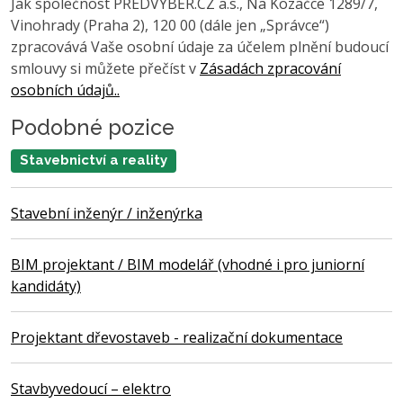
Jak společnost PŘEDVÝBĚR.CZ a.s., Na Kozačce 1289/7,
Vinohrady (Praha 2), 120 00 (dále jen „Správce“)
zpracovává Vaše osobní údaje za účelem plnění budoucí
smlouvy si můžete přečíst v
Zásadách zpracování
osobních údajů..
Podobné pozice
Stavebnictví a reality
Stavební inženýr / inženýrka
BIM projektant / BIM modelář (vhodné i pro juniorní
kandidáty)
Projektant dřevostaveb - realizační dokumentace
Stavbyvedoucí – elektro