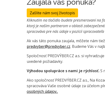
Zaujala vás ponuka?
Zašlite nám svoj životopis
Kliknutím na tlačidlo budete presmerovaní na fo
ktorý je našim partnerom v oblasti zabezpečené
spracováva pre nás údaje v pozícii spracovateľ
Ak vás táto ponuka zaujala, môžete nám tiež
predvyber@predvyber.cz
. Budeme Vás v najb
Spoločnosť PREDVÝBER.CZ a.s. si vyhradzuje
uvedené požiadavky.
Výhodou spolupráce s nami je rýchlosť.
S n
Ako spoločnosť PREDVÝBER.CZ a.s., Na Kozačc
spracováva Vaše osobné údaje za účelom pln
osobných údajov..