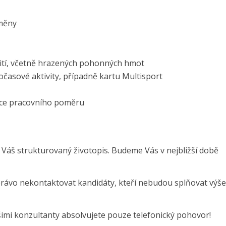
měny
ití, včetně hrazených pohonných hmot
nočasové aktivity, případně kartu Multisport
roce pracovního poměru
 Váš strukturovaný životopis. Budeme Vás v nejbližší době
právo nekontaktovat kandidáty, kteří nebudou splňovat výše
šimi konzultanty absolvujete pouze telefonický pohovor!