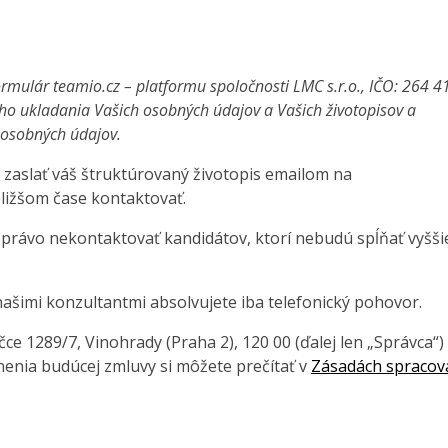
rmulár teamio.cz – platformu spoločnosti LMC s.r.o., IČO: 264 4
ho ukladania Vašich osobných údajov a Vašich životopisov a
a osobných údajov.
 zaslať váš štruktúrovaný životopis emailom na
ližšom čase kontaktovať.
 právo nekontaktovať kandidátov, ktorí nebudú spĺňať vyšši
ašimi konzultantmi absolvujete iba telefonický pohovor.
e 1289/7, Vinohrady (Praha 2), 120 00 (ďalej len „Správca“)
enia budúcej zmluvy si môžete prečítať v
Zásadách spracov