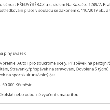
olečnost PŘEDVÝBĚR.CZ a.s., sídlem Na Kozačce 1289/7, Pra
středkování práce v souladu se zákonem č. 110/2019 Sb., a 
na plný úvazek
/prémie, Auto i pro soukromé účely, Příspěvek na penzijní/ž
štění, Stravenky/příspěvek na stravování, Dovolená 5 týdnů,
vek na sport/kulturu/volný čas
 - 60 000 Kč/měsíc
školské nebo odborné vyučení s maturitou