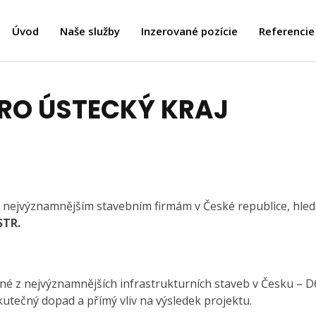
Úvod
Naše služby
Inzerované pozície
Referencie
PRO ÚSTECKÝ KRAJ
 k nejvýznamnějším stavebním firmám v České republice, hl
STR.
dné z nejvýznamnějších infrastrukturních staveb v Česku – D
utečný dopad a přímý vliv na výsledek projektu.