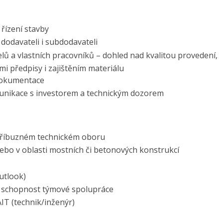
řízení stavby
dodavateli i subdodavateli
ů a vlastních pracovníků – dohled nad kvalitou provedení,
předpisy i zajištěním materiálu
 dokumentace
munikace s investorem a technickým dozorem
příbuzném technickém oboru
ebo v oblasti mostních či betonových konstrukcí
utlook)
a schopnost týmové spolupráce
IT (technik/inženýr)