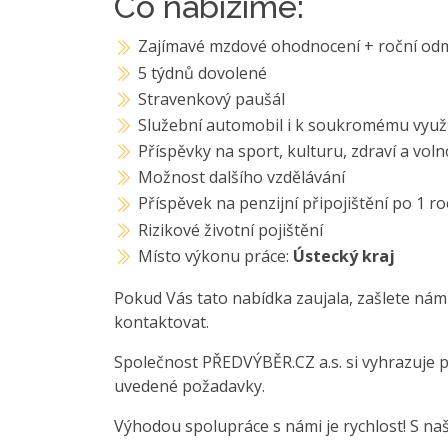
Co nabízíme:
Zajímavé mzdové ohodnocení + roční od
5 týdnů dovolené
Stravenkový paušál
Služební automobil i k soukromému využ
Příspěvky na sport, kulturu, zdraví a vol
Možnost dalšího vzdělávání
Příspěvek na penzijní připojištění po 1 
Rizikové životní pojištění
Místo výkonu práce:
Ústecký kraj
Pokud Vás tato nabídka zaujala, zašlete nám
kontaktovat.
Společnost PŘEDVÝBĚR.CZ a.s. si vyhrazuje 
uvedené požadavky.
Výhodou spolupráce s námi je rychlost! S na