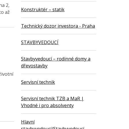
ha 2,
Konstruktér – statik
to až
Technický dozor investora - Praha
STAVBYVEDOUCÍ
Stavbyvedoucí – rodinné domy a
dřevostavby
ivotní
Servisní technik
Servisní technik TZB a MaR |
Vhodné i pro absolventy
Hlavní
stavbyvedoucí/Stavbyvedoucí