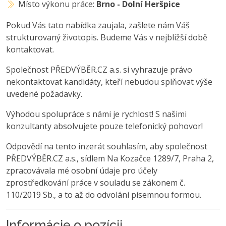
Místo výkonu práce:
Brno - Dolní Heršpice
Pokud Vás tato nabídka zaujala, zašlete nám Váš
strukturovaný životopis. Budeme Vás v nejbližší době
kontaktovat.
Společnost PŘEDVÝBĚR.CZ a.s. si vyhrazuje právo
nekontaktovat kandidáty, kteří nebudou splňovat výše
uvedené požadavky.
Výhodou spolupráce s námi je rychlost! S našimi
konzultanty absolvujete pouze telefonický pohovor!
Odpovědí na tento inzerát souhlasím, aby společnost
PŘEDVÝBĚR.CZ a.s., sídlem Na Kozačce 1289/7, Praha 2,
zpracovávala mé osobní údaje pro účely
zprostředkování práce v souladu se zákonem č.
110/2019 Sb., a to až do odvolání písemnou formou.
Informácie o pozícii