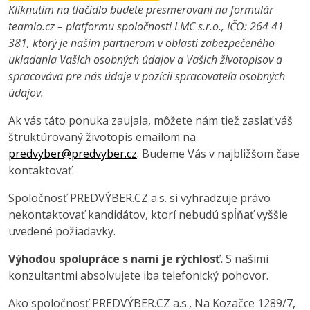
Kliknutím na tlačidlo budete presmerovaní na formulár
teamio.cz – platformu spoločnosti LMC s.r.o., IČO: 264 41
381, ktorý je našim partnerom v oblasti zabezpečeného
ukladania Vašich osobných údajov a Vašich životopisov a
spracováva pre nás údaje v pozícii spracovateľa osobných
údajov.
Ak vás táto ponuka zaujala, môžete nám tiež zaslať váš
štruktúrovaný životopis emailom na
predvyber@predvyber.cz
. Budeme Vás v najbližšom čase
kontaktovať.
Spoločnosť PREDVÝBER.CZ a.s. si vyhradzuje právo
nekontaktovať kandidátov, ktorí nebudú spĺňať vyššie
uvedené požiadavky.
Výhodou spolupráce s nami je rýchlosť.
S našimi
konzultantmi absolvujete iba telefonický pohovor.
Ako spoločnosť PREDVÝBER.CZ a.s., Na Kozačce 1289/7,