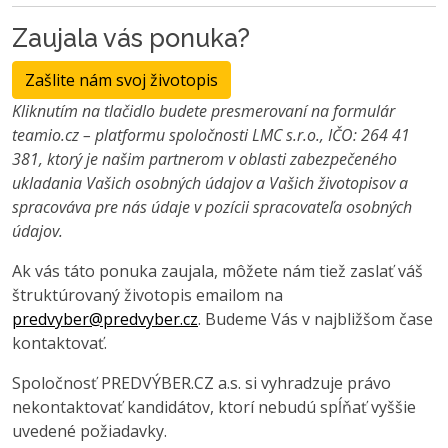
Zaujala vás ponuka?
Zašlite nám svoj životopis
Kliknutím na tlačidlo budete presmerovaní na formulár
teamio.cz – platformu spoločnosti LMC s.r.o., IČO: 264 41
381, ktorý je našim partnerom v oblasti zabezpečeného
ukladania Vašich osobných údajov a Vašich životopisov a
spracováva pre nás údaje v pozícii spracovateľa osobných
údajov.
Ak vás táto ponuka zaujala, môžete nám tiež zaslať váš
štruktúrovaný životopis emailom na
predvyber@predvyber.cz
. Budeme Vás v najbližšom čase
kontaktovať.
Spoločnosť PREDVÝBER.CZ a.s. si vyhradzuje právo
nekontaktovať kandidátov, ktorí nebudú spĺňať vyššie
uvedené požiadavky.