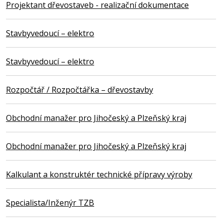
Projektant dřevostaveb - realizační dokumentace
Stavbyvedoucí – elektro
Stavbyvedoucí – elektro
Rozpočtář / Rozpočtářka – dřevostavby
Obchodní manažer pro Jihočeský a Plzeňský kraj
Obchodní manažer pro Jihočeský a Plzeňský kraj
Kalkulant a konstruktér technické přípravy výroby
Specialista/Inženýr TZB