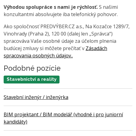
Výhodou spolupráce s nami je rýchlosť.
S našimi
konzultantmi absolvujete iba telefonický pohovor.
Ako spoločnosť PREDVÝBER.CZ a.s., Na Kozačce 1289/7,
Vinohrady (Praha 2), 120 00 (ďalej len „Správca“)
spracováva Vaše osobné údaje za účelom plnenia
budúcej zmluvy si môžete prečítať v
Zásadách
spracovania osobných údajov..
Podobné pozície
Stavebnictví a reality
Stavební inženýr / inženýrka
BIM projektant / BIM modelář (vhodné i pro juniorní
kandidáty)